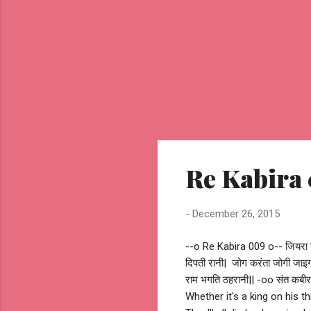
Re Kabira
-
December 26, 2015
--o Re Kabira 009 o-- जियरा जा
दिपती रानी| जोग करंता जोगी जाइग
राम भगति ठहरानी|| -oo संत क
Whether it's a king on his t