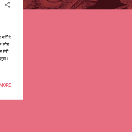
नहीं है
वल सोच
क तेरी
 सुख।
o--
 MORE