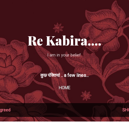
Skip to main content
Re Kabira....
I am in your belief.
कुछ पंक्तियां .. a few lines...
HOME
greed
SH