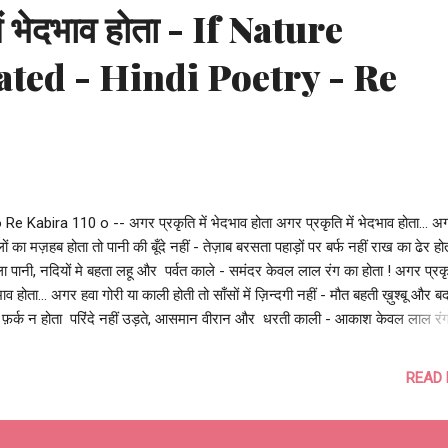
ें भेदभाव होता - If Nature
ted - Hindi Poetry - Re
 Re Kabira 110 o -- अगर प्रकृति में भेदभाव होता अगर प्रकृति में भेदभाव होता... अ
ों का मज़हब होता तो पानी की बूँदे नहीं - तेज़ाब बरसता पहाड़ों पर बर्फ नहीं राख का ढेर ह
ला पानी, नदियों मे बहता लहू और पर्वत काले - समंदर केवल लाल रंग का होता ! अगर प्रकृत
ाव होता... अगर हवा गोरी या काली होती तो साँसों में ज़िन्दगी नहीं - मौत बहती ख़ुश्बू और बदब
 फ़र्क न होता परिंदे नहीं उड़ते, आसमान वीरान और धरती काली - आकाश केवल लाल रं
 ! अगर प्रकृति में भेदभाव होता... अगर पेड़-पौधों की जात होती तो फल धतूरे - फूल सारे
ोते ज़ुबान पर बस कड़वे तीखे स्वाद होते पानी नहीं खून से सींचते, तनों पर कांटे और जडें
READ
ली - हर पत्ता केवल सुर्ख लाल रंग का होता ! अगर प्रकृति में भेदभाव होता, तो क्या होता?
तोष झुड़ेले Ashutosh Jhureley @OReKabira -- o Re Kabira 110 o --