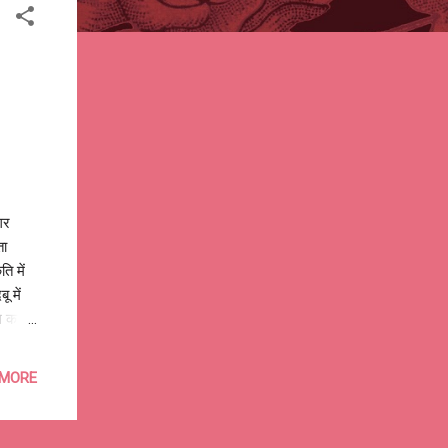
गर
ोता
ि में
ू में
ग का
 कनेर
 MORE