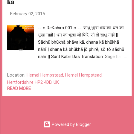
kā
-
February 02, 2015
-- o ReKabira 001 o -- साधू भूखा भाव का, धन का
भूखा नाही | धन का भूखा जो फिरे, सो तो साधू नाही ||
Sādhū bhūkhā bhāva kā, dhana kā bhūkhā
nāhī | dhana kā bhūkhā jō phirē, sō tō sādhū
nāhī || Sant Kabir Das Translation: Sage has
hunger for devotion, not wealth. If one has
hunger for wealth, then he / she can't be a
Location:
Hemel Hempstead, Hemel Hempstead,
sage. My Interpretation: A noble and wise
Hertfordshire HP2 4DD, UK
person has drive for excellence and pursues
READ MORE
passion for greater cause. And not personal
or vested interest. One with personal or
vested interest could only be a good
business person not a wise one. Pursue
excellence, be driven by passion and have an
Powered by Blogger
impact greater cause. -- o ReKabira 001 o --