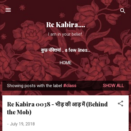
Skip to main content
Re Kabira....
I am in your belief.
कुछ पंक्तियां .. a few lines...
HOME
Showing posts with the label
#class
SHOW ALL
P
o
Re Kabira 0038 - भीड़ की आड़ में (Behind
s
the Mob)
t
s
-
July 19, 2018