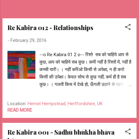
Re Kabira 012 - Relationships
-
February 29, 2016
--o Re Kabira 01 2 o-- रिश्ते सब को चाहिये आप से
कुछ, आप को चाहिये सब कुछ। कमी नहीं है रिश्तों में, नहीं है
कच्ची यारी। । नहीं करिओ किसी से अपेक्षा, न ही करो
किसी की उपेक्षा। केवल सोच से कुछ नहीं, कर्म ही है सब
कुछ। । गलती किस में देखे हो, ऊँगली उठाने से पहले
सोचे हो। एक तेरी दूजी पाथर के ओर, पर तीन टटोले
हथेली होर। । आप जो दे चले सब कुछ, मिल जाएगा सत्य
Location:
Hemel Hempstead, Hertfordshire, UK
सुख। सब को चाहिये आप से कुछ, आप को चाहिये सब
READ MORE
कुछ। । ~आशुतोष --o Re Kabira 01 2 o--
#caste #class #religion #region #equality
#bias #relationships #expectations
Re Kabira 001 - Sādhū bhūkhā bhāva
#neglect