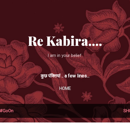
Skip to main content
Re Kabira....
I am in your belief.
कुछ पंक्तियां .. a few lines...
HOME
#GoOn
SH