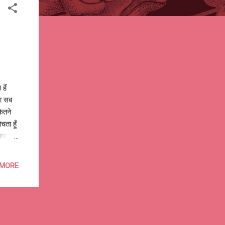
हैं
गा सब
कितने
चता हूँ
्या
 सोचता
ा हूँ
 MORE
जा, बस
#DoIt