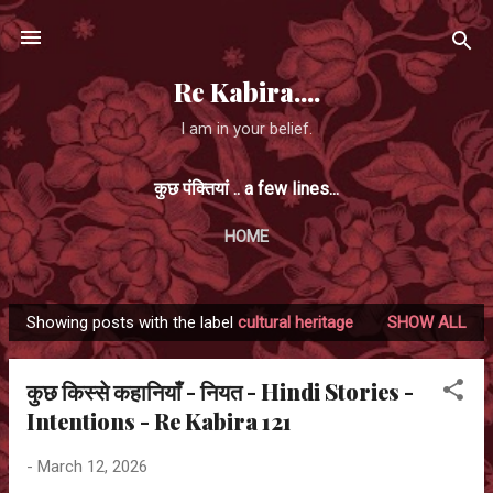
Skip to main content
Re Kabira....
I am in your belief.
कुछ पंक्तियां .. a few lines...
HOME
Showing posts with the label
cultural heritage
SHOW ALL
P
o
कुछ किस्से कहानियाँ - नियत - Hindi Stories -
s
Intentions - Re Kabira 121
t
s
-
March 12, 2026