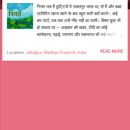
नियत जब मैं छुट्टियों में जबलपुर जाता था, तो मैं और बब्बा
प्रतिदिन खाना खाने के बाद बहुत सारी बातें करते। कई
बार घंटों, जब तक उन्हें नींद नहीं आ जाती। विषय कुछ भी
हो सकता था — अख़बार की खबर, टीवी का कोई
कार्यक्रम, पढ़ाई, रामायण और महाभारत की कई कहानियाँ,
उनके किस्से, घर की पुरानी बातें, और कोई भी विषय। मुझे
बब्बा के खाना खत्म करने का इंतज़ार रहता ताकि हम बातें
READ MORE
Location:
Jabalpur, Madhya Pradesh, India
कर सकें। बब्बा के पास बातों का खज़ाना था और मेरे पास
सवाल का अंबार। कैसे उन्होंने साइकिल, बग्गी और फिर
जीप चलाना सीखा और अब क्यों वे घर से बाहर ही नहीं
निकलते। उनके गुरु ब्रह्मानंद सरस्वती की कहानियाँ।
कैसे उनकी मित्रता अपने गुरुभाई महर्षि महेश योगी से हुई
और उनके स्विट्ज़रलैंड बुलाने के न्योते। जब उन्हें Air
India की "झाँसी की रानी" प्लेन से जाने का निमंत्रण आया
था और वे नहीं गए थे क्योंकि धर्मानुसार समुद्र पार करना
पाप माना जाता था। और बहुत से किस्से, कहानियाँ और
बातें। बब्बा का जन्म मानो सोने की चम्मच मुँह में लेकर हुआ
था। इसलिए मेरे सवाल ज्यादातर उनके युवा या