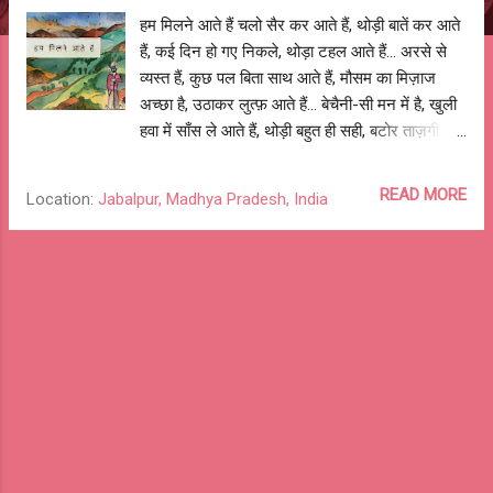
हम मिलने आते हैं चलो सैर कर आते हैं, थोड़ी बातें कर आते
हैं, कई दिन हो गए निकले, थोड़ा टहल आते हैं... अरसे से
व्यस्त हैं, कुछ पल बिता साथ आते हैं, मौसम का मिज़ाज
अच्छा है, उठाकर लुत्फ़ आते हैं... बेचैनी-सी मन में है, खुली
हवा में साँस ले आते हैं, थोड़ी बहुत ही सही, बटोर ताज़गी घर
ले आते हैं... रोज़ की जद्दोजहद छोड़, खोज सुकून आते हैं,
मौक़ा मिला है तो बाग़ीचे में सेक धूप आते हैं... शोर-शराबे से
READ MORE
Location:
Jabalpur, Madhya Pradesh, India
बच, कोयल की कूक सुन आते हैं, भीड़-भड़ाके से दूर, घूम
एकांत गली में आते हैं... रात के अँधेरे में टूटते सितारों को
सुना चाहतें आते हैं, और अगर, गुम गए तो लपेट जुगनुओं की
तिमतिमाहट ले आते हैं... बहा मन की चिड़चिड़ाहट नदिया में
आते हैं, कोलाहल से छुप, सुन झरनों के गीत आते हैं... यूँ ही
भटक रहे हैं, देखो अब लौट घर आते हैं, गुम गया जो
बचपना, उससे फिर मिल आते हैं... अट्टू गुदा होगा आँगन में,
ढूँढ चिएँ खेल आते हैं, पतंगों की महफ़िल में हम भी पेंच लड़ा
आते हैं... पापा के साथ मंडी से चुन सब्जियाँ ले आते हैं, मम्मी
के खाने की खुशबू आई - साथ बैठ खा आते हैं... बिखरी हुई
यादों को हार में पिरो, समेट लाते हैं, ...