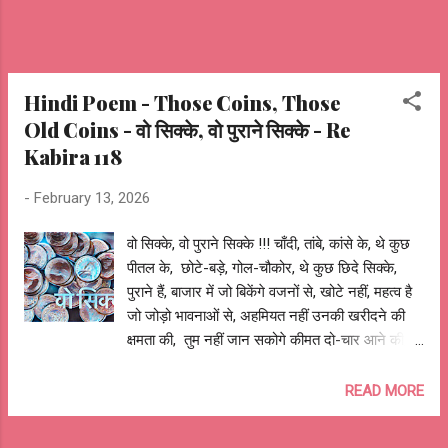
Hindi Poem - Those Coins, Those
Old Coins - वो सिक्के, वो पुराने सिक्के - Re
Kabira 118
-
February 13, 2026
वो सिक्के, वो पुराने सिक्के !!! चाँदी, तांबे, कांसे के, थे कुछ
पीतल के, छोटे-बड़े, गोल-चौकोर, थे कुछ छिदे सिक्के,
पुराने हैं, बाजार में जो बिकेंगे वजनों से, खोटे नहीं, महत्व है
जो जोड़ो भावनाओं से, अहमियत नहीं उनकी खरीदने की
क्षमता की, तुम नहीं जान सकोगे कीमत दो-चार आने की,
इसलिए पूँछ रहा हूँ, कहाँ हैं मेरे हिस्से के वो सिक्के, वो पुराने
सिक्के? एक तरफ है सच, दूसरी तरफ झूठ, है विश्वास,
READ MORE
पलटे धोखा है धूर्त, सीधा गिरे तो मान उल्टा पड़े अपमान
होगा, है नदिया की धारा तो तट भी होगा, जो उछालो तो