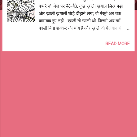
कमरे की मेज़ पर बैठे-बैठे, कुछ ख़ाली ख़याल लिख पड़ा
और ख़ाली ख़याली घोड़े दौड़ाने लगा, वो मंसूबे अब तक
कामयाब हुए नहीं... ख़ाली तो प्याली थी, जिसमे अब ग़र्म
काली बिना शक्कर की चाय है और ख़ाली वो मेज़बान भी था,
जिसने रुक कर किया एहतिराम बुज़ूर्ग का ... ख़ाली तो काँच
के ग्लास है, जो सजा रखे हैं किताबों के बीच उस अलमारी
READ MORE
पर और ख़ाली वो क़िताब के पन्ने भी है, जो किसी ने नहीं
पढ़े अब तक ... वैसे ख़ाली तो पड़ी है वो महफ़िल की बोतल,
बीवी का गुबार निकलेगा जिस पर और ख़ाली वो सोफ़े का
कोना भी होगा, जिस पर देखी थी दो-तीन सिनेमा कल ...
ख़ाली तो घर भी लगता है, जब होते हैं बच्चे इधर-उधर और
ख़ाली वो आँगन वहां भी हैं, जहाँ घरवाली-घरवाले करते है
इंतेज़ार त्योहरों पर ... वहां ख़ाली तो दीवार है, जिसे सजना
है एक तस्वीर से इस दिवाली पर और ख़ाली वो चित्र भी है,
जिसे रंगा नहीं रंगसाज़ ने अभी तक ... आज ख़ाली तो
सड़क हैं, जहाँ ज़श्न मनता है किसी और की जीत पर और
ख़ाली वो चौराहे-बाज़ार भी हैं, जहाँ से निकला था ज...