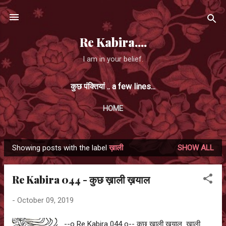
Skip to main content
Re Kabira....
I am in your belief.
कुछ पंक्तियां .. a few lines...
HOME
Showing posts with the label
ख़ाली
SHOW ALL
P
o
Re Kabira 044 - कुछ ख़ाली ख़याल
s
t
-
October 09, 2019
s
--o Re Kabira 044 o-- कुछ ख़ाली ख़याल ख़ाली