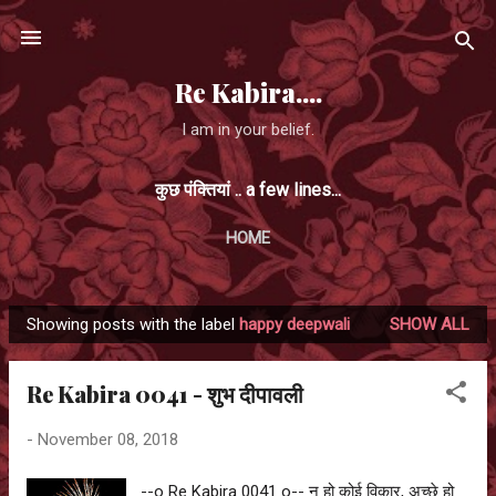
Skip to main content
Re Kabira....
I am in your belief.
कुछ पंक्तियां .. a few lines...
HOME
Showing posts with the label
happy deepwali
SHOW ALL
P
o
Re Kabira 0041 - शुभ दीपावली
s
t
-
November 08, 2018
s
--o Re Kabira 0041 o-- न हो कोई विकार, अच्छे हो