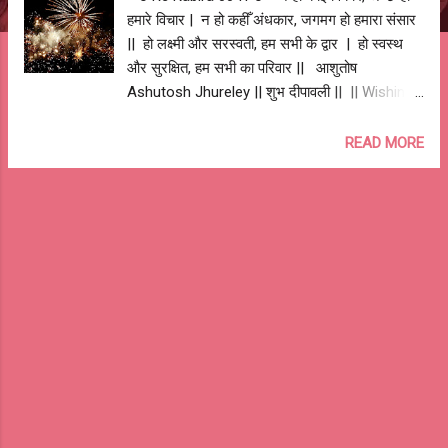
हमारे विचार | न हो कहीँ अंधकार, जगमग हो हमारा संसार
|| हो लक्ष्मी और सरस्वती, हम सभी के द्वार | हो स्वस्थ
और सुरक्षित, हम सभी का परिवार || आशुतोष
Ashutosh Jhureley || शुभ दीपावली || || Wishing
you a Happy Deepawali & New Year || --o Re
Kabira 0041 o--
READ MORE