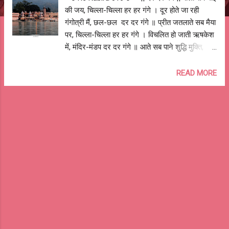
की जय, चिल्ला-चिल्ला हर हर गंगे । दूर होते जा रही
गंगोत्री मैं, छल-छल दर दर गंगे ॥ प्रीत जतलाते सब मैया
पर, चिल्ला-चिल्ला हर हर गंगे । विचलित हो जाती ऋषकेश
में, मंदिर-मंडप दर दर गंगे ॥ आते सब पाने शुद्धि मुक्ति,
चिल्ला-चिल्ला हर हर गंगे । त्रिस्क़ृत होती हर पहर हरिद्धार
में, पल-पल दर दर गंगे ॥ पवित्र करें सब गंगा जल से,
READ MORE
चिल्ला-चिल्ला हर हर गंगे । डरे हुए हैं सब नरौरा में, बूँद-बूँद
दर दर गंगे ॥ रुकते नहीं कदम किनारे चलते, चिल्ला-
चिल्ला हर हर गंगे । थक गयी मैला धोते कानपूर में, नल-
नाल दर दर गंगे ॥ आरती गाओ गंगा मैया की, चिल्ला-चिल्ला
हर हर गंगे । बदहाल हो गयी वाराणसी में, पैड़ी-पैड़ी दर दर
गंगे ॥ यहाँ जमघट हो लाखों का, चिल्ला-चिल्ला हर हर गंगे
। तरस रही पानी को अलाहबाद में, तट-तट दर दर गंगे ॥
मांगे वरदान विकास का, चिल्ला-चिल्ला हर हर गंगे । सब
जगह लुटी पटना में, पुल-पुल दर दर गंगे ॥ प्रेरित हुए
सदियों से पट पर, चिल्ला-चिल्ला हर हर गंगे । हृदय
चुभोता इतिहास कोलकाता में,...