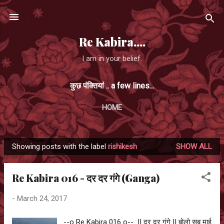
Skip to main content
Re Kabira....
I am in your belief.
कुछ पंक्तियां .. a few lines...
HOME
Showing posts with the label
rishikesh
SHOW ALL
P
o
Re Kabira 016 - दर दर गंगे (Ganga)
s
t
-
March 24, 2017
s
--o Re Kabira 016 o-- || दर दर गंगे || बोलो सब माई