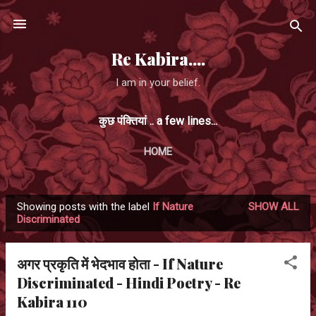
Skip to main content
Re Kabira....
I am in your belief.
कुछ पंक्तियां .. a few lines...
HOME
Showing posts with the label
If Nature
SHOW ALL
P
Discriminated
o
s
अगर प्रकृति में भेदभाव होता - If Nature
t
Discriminated - Hindi Poetry - Re
s
Kabira 110