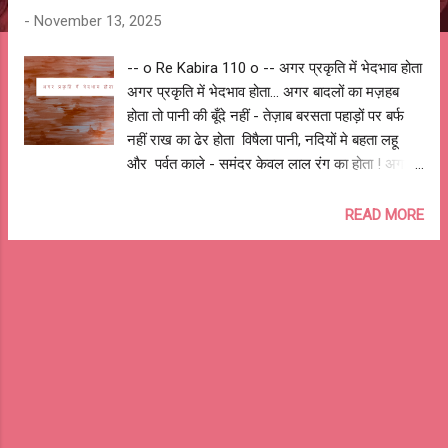
-
November 13, 2025
-- o Re Kabira 110 o -- अगर प्रकृति में भेदभाव होता
अगर प्रकृति में भेदभाव होता... अगर बादलों का मज़हब
होता तो पानी की बूँदे नहीं - तेज़ाब बरसता पहाड़ों पर बर्फ
नहीं राख का ढेर होता विषैला पानी, नदियों मे बहता लहू
और पर्वत काले - समंदर केवल लाल रंग का होता ! अगर
प्रकृति में भेदभाव होता... अगर हवा गोरी या काली होती तो
साँसों में ज़िन्दगी नहीं - मौत बहती ख़ुश्बू और बदबू में कोई
READ MORE
फ़र्क न होता परिंदे नहीं उड़ते, आसमान वीरान और धरती
काली - आकाश केवल लाल रंग का होता ! अगर प्रकृति में
भेदभाव होता... अगर पेड़-पौधों की जात होती तो फल धतूरे
- फूल सारे कनेर के होते ज़ुबान पर बस कड़वे तीखे स्वाद
होते पानी नहीं खून से सींचते, तनों पर कांटे और जडें
ज़हरीली - हर पत्ता केवल सुर्ख लाल रंग का होता ! अगर
प्रकृति में भेदभाव होता, तो क्या होता? आशुतोष झुड़ेले
Ashutosh Jhureley @OReKabira -- o Re
Kabira 110 o --