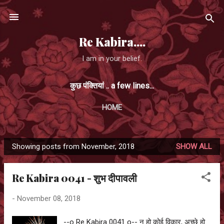
Skip to main content
Re Kabira....
I am in your belief.
कुछ पंक्तियां .. a few lines...
HOME
Showing posts from November, 2018
SHOW ALL
P
o
Re Kabira 0041 - शुभ दीपावली
s
t
-
November 08, 2018
s
--o Re Kabira 0041 o-- न हो कोई विकार, अच्छे हो