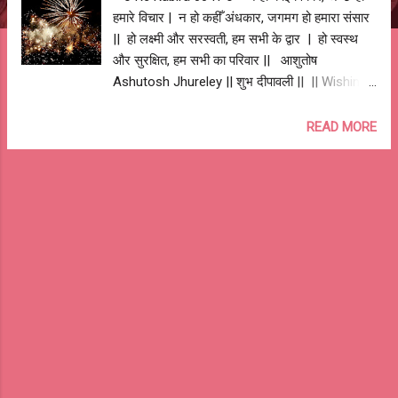
हमारे विचार | न हो कहीँ अंधकार, जगमग हो हमारा संसार
|| हो लक्ष्मी और सरस्वती, हम सभी के द्वार | हो स्वस्थ
और सुरक्षित, हम सभी का परिवार || आशुतोष
Ashutosh Jhureley || शुभ दीपावली || || Wishing
you a Happy Deepawali & New Year || --o Re
Kabira 0041 o--
READ MORE