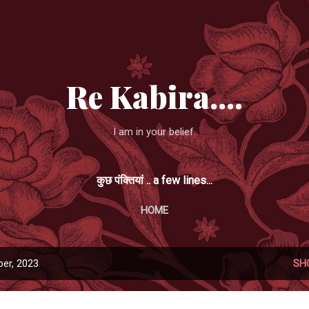
Skip to main content
Re Kabira....
I am in your belief.
कुछ पंक्तियां .. a few lines...
HOME
er, 2023
SH