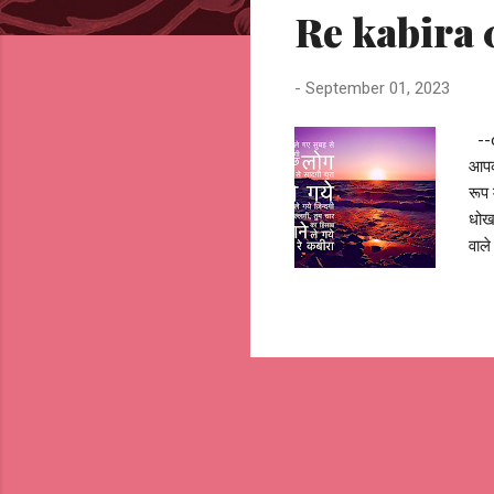
Re kabira 08
t
s
-
September 01, 2023
--o
आपक
रूप 
धोखा
वाले
से 
प्र
देता
जाता
व्यक
सादग