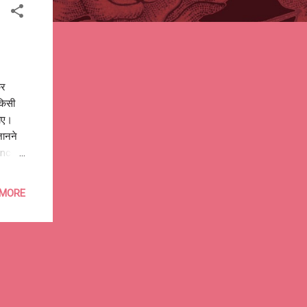
कर
किसी
जाए।
जानने
rance
ही
 तोड़
 MORE
 आगे बढ़
ति को
 से