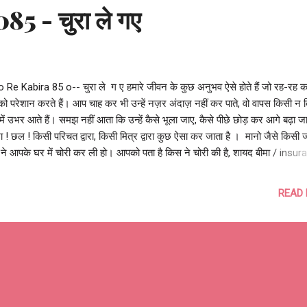
5 - चुरा ले गए
 Re Kabira 85 o-- चुरा ले ग ए हमारे जीवन के कुछ अनुभव ऐसे होते हैं जो रह-रह 
ो परेशान करते हैं। आप चाह कर भी उन्हें नज़र अंदाज़ नहीं कर पाते, वो वापस किसी न 
में उभर आते हैं। समझ नहीं आता कि उन्हें कैसे भूला जाए, कैसे पीछे छोड़ कर आगे बढ़ा 
 ! छल ! किसी परिचत द्वारा, किसी मित्र द्वारा कुछ ऐसा कर जाता है । मानो जैसे किसी 
 ने आपके घर में चोरी कर ली हो। आपको पता है किस ने चोरी की है, शायद बीमा / insu
माल की भरपाई तो हो जाये, पर आपकी प्रिय वस्तु कभी वापस नहीं आएगी। भरोसा एक ऐसी 
िय वस्तु है, उसकी कोई कीमत नहीं लगायी जा सकती। धोखा, छल आपके आत्मविश्वास को
READ
 है, आत्मशक्ति को झंझोड़ देता है। आप परेशान रहते हो पर आपको धोखा देने वाला व्यक्ति
 है, किसी और को अपनी आदत से क्षति पहुंचाने। आप समझ नहीं पाते क्या करें? ऐसी स्थि
्त करती एक कविता - "चुरा ले गए" चुरा ले ग ए चुरा ले गए सुबह से ताज़गी, कुछ लोग शाम
ी चुरा ले गए चुरा ले गए ज़िन्दगी से दिल्लगी, कुछ लोग बन्दे से बंद...