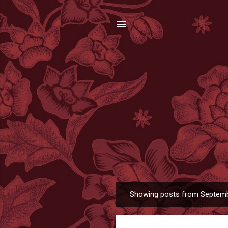
Showing posts from Septemb
P
o
s