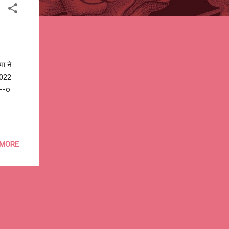
मा ने
2022
--o
 MORE