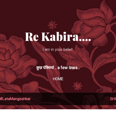
Skip to main content
Re Kabira....
I am in your belief.
कुछ पंक्तियां .. a few lines...
HOME
#LataMangeshkar
SH