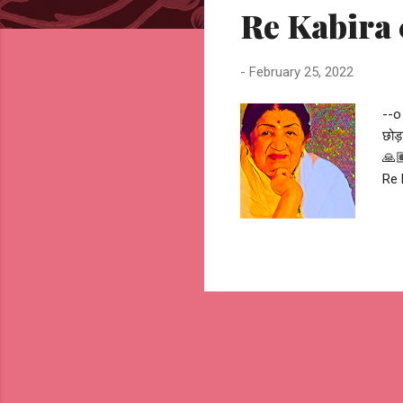
Re Kabira 0
t
s
-
February 25, 2022
--o 
छोड
🙏
Re 