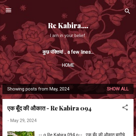
Skip to main content
Re Kabira....
I am in your belief.
कुछ पंक्तियां .. a few lines...
HOME
Showing posts from May, 2024
SHOW ALL
P
o
एक बूँद की औकात - Re Kabira 094
s
t
-
May 29, 2024
s
-- o Re Kabira 094 o-- एक बूँद की औकात बाग़ीचे