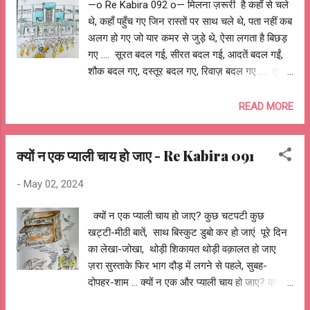
—o Re Kabira 092 o— मिलना ज़रूरी है कहाँ से चले
पाते होगे जब बच्चों की ज़िद के आगे न चाह के हारते होगे
थे, कहाँ पहुँच गए जिन रास्तों पर साथ चले थे, पता नहीं कब
जब बच्चों थोड़ी देर नज़र न आये तो घबराते होगे तुम कहते
अलग हो गए जो यार कमर से जुड़े थे, ऐसा लगता है बिछड़
होगे, पापा मैं आपको ढूँढ़ता रह जाता हूँ ! जब पत्नी की चिड़-
गए .... सूरत बदल गई, सीरत बदल गई, आदतें बदल गईं,
चिड़ाहट में अपना बचपन देखते होगे जब पत्नी और बच्चों
शौक बदल गए, दस्तूर बदल गए, रिवाज़ बदल गए .... तुम
की बात...
नहीं सुधरोगे.... तुम बिल्कुल नहीं बदले ... सुनना ज़रूरी है,
मिलना ज़रूरी है P.E.T. की रैंक, कॉलेज, ब्रांच, हॉस्टल में
READ MORE
कमरा, viva, practical, exam, CAT, GATE , GRE ,
GMAT, कैंपस इंटरव्यू, की दौड़ नौकरी, तर्रक्की, ओहदा,
क्यों न एक प्याली चाय हो जाए - Re Kabira 091
दौलत, शोहरत की होड़ CEO, CTO, COO, CIO,
Manager, Partner, Director, Founder, Co-
-
May 02, 2024
founder, Developer, Engineer, Scientist,
Professor, Mentor के पीछे मेरे दोस्त तुम हो, नहीं कोई
क्यों न एक प्याली चाय हो जाए? कुछ चटपटी कुछ
और Facebook, Insta, LinkedIN दिखाती नकली
खट्टी-मीठी बातें, साथ बिस्कुट डुबो कर हो जाएं पूरे दिन
तसवीरें, है असलियत और बोला था फिर मिलेंगे किसी चौराहे,
का लेखा-जोखा, थोड़ी शिकायत थोड़ी वक़ालत हो जाए
किसी मोड़ अपनी लड़ाई की कहानी जो रखी है तुमने जोड़
ज़रा सुस्ताके फिर भाग दौड़ में लगने से पहले, सुबह-
... बांटना ज़रूरी है, मिलना ज़रूरी है आपने श्रीमति -
दोपहर-शाम ... क्यों न एक और प्याली चाय हो जाए? कभी
श्रीमान से छुपा रखे हैं जो राज़, किस्से कहानी बताईं, नहीं
बिलकुल चुप्पी साधे, कभी गुनगुनाते खिलखिलाते बतयाते
बताये असल काण्ड काज कॉलेज का पोर्च, क्लासरूम,