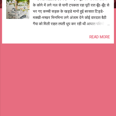
के कोने में लगे नल से पानी टपकता रहा पूरी रात बूँद-बूँद से
भर गए कच्ची सड़क के खड्डे मानो हुई बरसात टिड्डे-
मक्खी-मच्छर भिनभिना लगे अंजाम देने कोई वारदात बैठी
गैया को मिली राहत तपती धुप कर रही थी आघात पक्षियों का
भी लगा ताँता आए फुदक डाल-डाल पात-पात पंडा जपत
मंत्र तोड़ लाओ लाल फूल बगिया से बच बचात कीचड़ देख
READ MORE
गली के बच्चों को सूझन लगी गजब खुरापात मिल गया मौका
उधम मचाने का ज्यों एक ने की शुरुआत मोहल्ले का बनिया
चिल्लाया सुधारोगे नहीं बिना खाये लात चिड़चिड़ा माली को
बोला काहे नलके को नाही सुधरवात? बड़बड़ाया माली कोई
न सुधारे कह पीते पानी छोटी जात और बोले मुनीम हरी
रहती मैदानी घास क्यों मचाते उत्पात? गुस्से में निकला
बनिया झगड़ने त्यों भागे बच्चे दे उसे मात फसी धोती फिसल
गिरा धपाक मिली कीचड़ की सौगात सोचे ओ रे कबीरा चूँती
टोटी ने सीखा दी इतनी बड़ी बात मार ताना बोला लाला तू तो
जाने ही है एक बूँद की औकात आशुतोष झुड़ेले Ashutosh
Jhureley @OReKabira -- o Re Kabira 094 o--