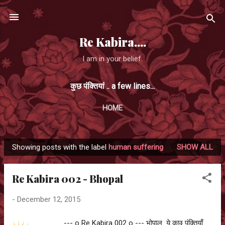
Skip to main content
Re Kabira....
I am in your belief.
कुछ पंक्तियां .. a few lines...
HOME
Showing posts with the label
human suffering
SHOW ALL
P
o
Re Kabira 002 - Bhopal
s
t
-
December 12, 2015
s
--- o Re Kabira 002 o --- भोपाल ये कुछ पंक्तियाँ