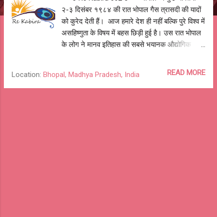
२-३ दिसंबर १९८४ की रात भोपाल गैस त्रासदी की यादों
को कुरेद देती हैं। आज हमारे देश ही नहीं बल्कि पुरे विश्व में
असहिष्णुता के विषय में बहस छिड़ी हुई है। उस रात भोपाल
के लोग ने मानव इतिहास की सबसे भयानक औद्योगिक
त्रासदी झेली। इतना कष्ट, इतनी पीड़ा जो शब्दों से ब्यान
नहीं की जा सकती - आने वाली कई पीढ़ियों इन्हे भुक्तेंगी।
READ MORE
Location:
Bhopal, Madhya Pradesh, India
प्रदूषित हवा, प्रदूषित पानी, दूषित वंशाणु, बीमार और अपंग
बच्चे, इतने कष्ट और पीड़ा के बाद भी भोपाल न्याय के लिए
४० सालों से लड़ रहा है। भोपाल, गैस त्रासदी और भोपल
के लोग उन लोगों को, खास कर विख्यात, प्रसिद्ध और
समाज के ठेकेदारों को प्रतिदिन याद दिलाते हैं की वह भूल
गए हैं उनका दर्द और ये भी की भोपाल और भारत कितना
सहनशील और सहिष्णु है। मेरा परिवार और मैं उस रात
भोपाल में थे, हमारा घर यूनियन कार्बाइड फैक्ट्री से आधा
किलोमीटर दूर था। आज तक अँधेरी रात, डरावनी रात
हम जी रहे हैं। ये कविता उस रात और उस रात के बाद
अभी तक लड़ रहे भोपाल के लोगों के लिए। हवा क्या ह...