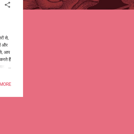
ों से,
ों और
से, आप
रते हैं
ीमत
 MORE