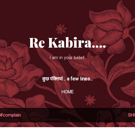
Skip to main content
Re Kabira....
I am in your belief.
कुछ पंक्तियां .. a few lines...
HOME
#complain
SH