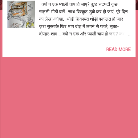
क्यों न एक प्याली चाय हो जाए? कुछ चटपटी कुछ
खट्टी-मीठी बातें, साथ बिस्कुट डुबो कर हो जाएं पूरे दिन
का लेखा-जोखा, थोड़ी शिकायत थोड़ी वक़ालत हो जाए
ज़रा सुस्ताके फिर भाग दौड़ में लगने से पहले, सुबह-
दोपहर-शाम ... क्यों न एक और प्याली चाय हो जाए? कभी
बिलकुल चुप्पी साधे, कभी गुनगुनाते खिलखिलाते बतयाते
कभी गहरी सोच में कभी नोक झोंक में कभी किसी के
READ MORE
इंतज़ार में कभी किसी से इंकार में पहले आप पहले आप में ,
सामने रखी हुई कहीं ठंडी न हो जाए किसी बहाने से भी..
क्यों न एक और प्याली चाय हो जाए? छोटे बड़े सपने चीनी
संग घुल जाएं मुश्किल बातें उलझे मसले एक फूँक में आसन
हो जाएं खर्चे-बचत की बहस साथ अदरक कुट जाए और
बिना कुछ कहे सब समझ एक चुस्की लगाते आ जाए सेहत
के माने ही सही मीठा कम की हिदयात मिल जाए और फिर
कहना, मन नहीं भरा.... क्यों न एक और प्याली चाय हो जाए?
सकरार की चर्चा, पड़ोस की अफ़वाह मसालेदार हो जाएं
बिगड़ते रिश्ते, नए नाते निखर जाएं चुटकुले-किस्से-
अटकलें और भी मजेदार हो जाएं दोस्तों से गुमठी...