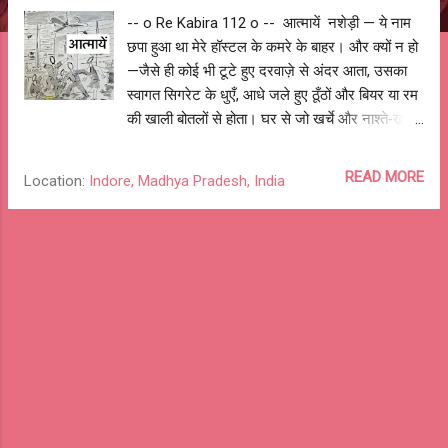
-- o Re Kabira 112 o -- आत्मायें नशेड़ी — ये नाम
छपा हुआ था मेरे हॉस्टल के कमरे के बाहर। और क्यों न हो
—जैसे ही कोई भी टूटे हुए दरवाज़े से अंदर आता, उसका
स्वागत सिगरेट के धुएँ, आधे जले हुए ठूँठों और बियर या रम
की खाली बोतलों से होता। घर से जो खर्चे और नाश्ते‑खाने
के पैसे मिलते थे, वो शुरू के 15 दिनों में ही खत्म हो जाते।
उसके बाद दोस्त और सीनियर्स का सहारा, और फिर
READ MORE
Location:
Indore, Madhya Pradesh, India
उधारी। पर मामला ऐसा शुरू से नहीं था। शौक‑शौक में
एक सिगरेट का कश कब लत बन गया और पार्टी की बियर
कब खाने का विकल्प बन गई—पता ही नहीं चला। हालत ये
हो गई थी कि कॉलेज में हर क्लास से पहले 1–2 सिगरेट के
बिना बैठा नहीं जाता था। पूरे दिन में 2–3 पैकेट, यानी 20–
30 सिगरेटें धुएँ के साथ हवा हो जातीं। और हर दूसरे दिन
बियर, रम, व्हिस्की—देसी या विदेशी—कुछ न कुछ हॉस्टल
के किसी कोने में मिल ही जाती थी। कभी क्लास टाइम पर
पहुँच ही नहीं पाता था, और पहुँच गया तो आँखें खुली रखना
मुश्किल होता। और अगर नींद खुल जाए तो क्लास से बाहर
निकाल दिया जाता। इंजीनियरिंग की पढ़ाई के शुरुआती