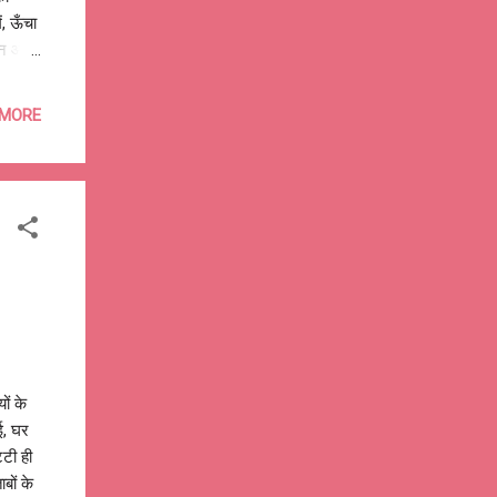
ं, ऊँचा
ँगन और
, कितने
हा,
 MORE
हाल पर
,
ों के
ई, घर
्टी ही
बों के