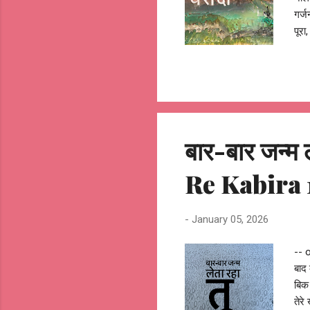
गर्ज
पूरा
खूबस
नेता
गिर
छोड़
लान
बार-बार जन्म
Re Kabira 
-
January 05, 2026
-- 
बाद
बिक 
तेरे