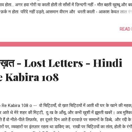
ाव होता... अगर हवा गोरी या काली होती तो साँसों में ज़िन्दगी नहीं - मौत बहती ख़ुश्बू और बदब
 फ़र्क न होता परिंदे नहीं उड़ते, आसमान वीरान और धरती काली - आकाश केवल लाल रं
 ! अगर प्रकृति में भेदभाव होता... अगर पेड़-पौधों की जात होती तो फल धतूरे - फूल सारे
ोते ज़ुबान पर बस कड़वे तीखे स्वाद होते पानी नहीं खून से सींचते, तनों पर कांटे और जडें
READ
ली - हर पत्ता केवल सुर्ख लाल रंग का होता ! अगर प्रकृति में भेदभाव होता, तो क्या होता?
तोष झुड़ेले Ashutosh Jhureley @OReKabira -- o Re Kabira 110 o --
 वो ख़त - Lost Letters - Hindi
e Kabira 108
 Re Kabira 108 o -- वो चिट्ठियाँ, वो ख़त चिट्ठियों में आती थी घर के खाने की मह
 आते थे मेरे शहर की मिट्टी, दुःख के आँसू, और कभी ख़ुशी में झूमती खबरें। अब मुश्कि
े हैं वो नीले-पीले लिफ़ाफे, हर दूसरे दिन आते हैं दरवाज़े पर सामानों के डिब्बे, और रद्दी क
हारों पर, व्यवहारों पर इंतज़ार रहता था डाकिए का, राखी पर चिट्ठियों का तांता, होली के रंगों 