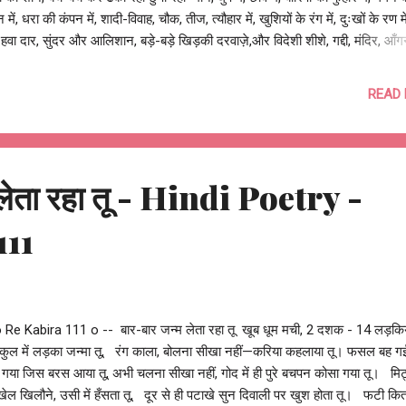
न में, धरा की कंपन में, शादी-विवाह, चौक, तीज, त्यौहार में, खुशियों के रंग में, दुःखों के रण मे
, हवा दार, सुंदर और आलिशान, बड़े-बड़े खिड़की दरवाज़े,और विदेशी शीशे, गद्दी, मंदिर, आ
ूरत छतजे, कितने जीने और छोटे-बड़े कितने ही कमरे, अँगरेज़ चले गए, रजवाड़े मिट गए
 आए, कितने चले गए, थका-हारा, समय का फेर देखता रहा, मेरे बब्बा का घर वहीं पर डटा र
READ
ती दीवरों को, टपकती छतों को, उजड़ती तुलसन को, उखड़ते आँगन को, जब हमने उनके 
 दिया, घर को हिसाब‑किताब के तराज़ू में तौल दिया, चोरी-धोखा, छल-कपट, लालच-तृष्णा
ते-धमकियाँ, सच की बौखलाहट, झूठ-फ़रेब की परतों में लिपटी , दिखावे की चा...
 लेता रहा तू - Hindi Poetry -
111
o Re Kabira 111 o -- बार-बार जन्म लेता रहा तू खूब धूम मची, 2 दशक - 14 लड़किय
 कुल में लड़का जन्मा तू, रंग काला, बोलना सीखा नहीं—करिया कहलाया तू। फसल बह ग
गया जिस बरस आया तू, अभी चलना सीखा नहीं, गोद में ही पुरे बचपन कोसा गया तू। मिट
 खेल खिलौने, उसी में हँसता तू, दूर से ही पटाखे सुन दिवाली पर खुश होता तू। फटी किता