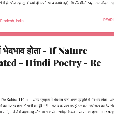
रों में ही खोया रहा तू, (उनमे ही अपने ख़्वाब बनाये तूने) नंगे पाँव मीलों स्कूल तक दौड़ता 
न सका क्यों कक्षा के बाहर बैठाया गया तू, कई बार बिना वजह चोर कहलाया तू। कितने 
ेहरी पार न कर पाया तू, मंदिर के बाहर ही मन्नतों के धागे बाँध आया तू। नमक पानी आध
READ
Pradesh, India
ी बार भूखा रोया, सोया तू, कभी तानों से, कभी गालियों से बौखलाया तू। लातें सहकर चु
र छुप गया तू, हर रात सवालों के साथ अँधेरे में रोया तू। हर बार लगा क्यों सब से इतना 
रीक्षा के फॉर्म कुरेदते रहे...
ें भेदभाव होता - If Nature
ted - Hindi Poetry - Re
 Re Kabira 110 o -- अगर प्रकृति में भेदभाव होता अगर प्रकृति में भेदभाव होता... अ
ों का मज़हब होता तो पानी की बूँदे नहीं - तेज़ाब बरसता पहाड़ों पर बर्फ नहीं राख का ढेर ह
ला पानी, नदियों मे बहता लहू और पर्वत काले - समंदर केवल लाल रंग का होता ! अगर प्रकृत