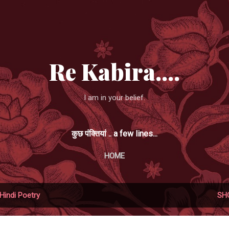
Skip to main content
Re Kabira....
I am in your belief.
कुछ पंक्तियां .. a few lines...
HOME
Hindi Poetry
SH