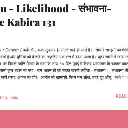
 - Likelihood - संभावना-
e Kabira 131
र / Cancer / कर्क रोग, शब्द सुनकर ही रोंगटे खड़े हो जाते हैं। सोचने समझने का शक्
देती है और दुनिया को देखने का नज़रिया एक क्षण में बदल जाता है। कुछ सालों में खास ल
, पर पिछले महीने शिखा के मामा के साथ १० दिन मुंबई में कैंसर अस्पातल के चक्कर काट
 मानो कुछ बदल सा गया। उन भावनाओं को व्यक्त करती कविता - संभावना। संभावना भी
चारों तरफ, अजब सा शोर, अजीब सी ख़ामोशी, नित्य नम आँखें, ठहरे हुए आँसू, चेहरे पे 
कुराहटें, बेचैन मन की बौखलाहटें, माथे पर मजबूरी की लकीरें, झुके हुए काँधे, थकी हुई बाहें
जाते जा रहे हैं, दिशाहीन कदम बढ़ाते जा रहे हैं, ज़िम्मेदारी का बोझ लिए, बस भागते जा रहे हैं
READ
tra, India
स भीड़ में वो लोग, कहीं नहीं जा पा रहे हैं... उदासी ही उदासी चारों तरफ, ये इतना दुःख कैसे
े, माँ की छाती से चिपके बच्चे, न खेलते, न हँसते, न खुलकर रो सकते, अपनी छोटी सी दुनि
, चुबती नलियाँ क्यों हैं, कहाँ समझते, काँपते हाथ पिता के, बेटे की व्हीलचेयर को धकेलते, बेट
ोद रोती चुप्पी साधे, माँ का ...