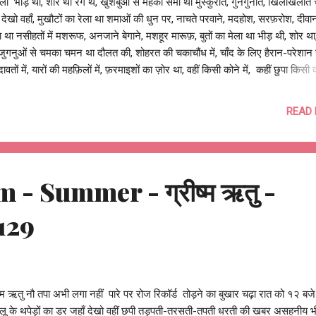
ा भीड़ थी, शोर था रंग थे, खुशबुओं से महका समाँ था मुस्कुराते, गुनगुनाते, खिलखिलाते च
 देखो वहाँ, मुखौटों का रेला था शमाओं की धुन पर, नाचते परवाने, मदहोश, सरफ़रोश, दीवान
 था नसीहतों में मशरूफ, अनजाने बेगाने, मशहूर मारूफ़, बुतों का मेला था भीड़ थी, शोर था,
जुगनुओं से चमका चमन था दौलत की, शोहरत की चकाचौंध में, चाँद के लिए हैरान-परेशा
दावतों में, यारों की महफ़िलों में, फ़रमाइशों का ज़ोर था, वहीं किसी कोने में, कहीं छुपा किसी 
ोर था, कोई नाचता, कोई गाता, कोई झूमता, जाम से जाम मिलाता, कोई नामों के दाम लगाता
ों के खेल में, कोई नज़रें चुराता, कोई छुपाता तो कोई नज़रें मिलाता, कोई बार-बार खो जाता,
READ
, तो कोई बार-बार टकरा जाता, हर बार मिल जाता भीड़ थी, शोर था, रास्ते थे, मोड़ों में उल
 था भीड़ में, शोर में, मुस्कुराने, खिलखिलाने की होड़ में, तेज़ भागने, दूर जाने की दौड़ में, रंग
ं में, ख़्यालों में, लगा खोया था, पर असल में आँखें खोल, वो सोया था, अनजानों में, बेगानों मे
ा, बड़े पायदानों प...
- Summer - ग्रीष्म ऋतु -
129
ष्म ऋतु नौ तपा अभी लगा नहीं पारे पर रोज रिकॉर्ड तोड़ने का बुखार चढ़ा रात को १२ ब
 लू के थपेड़ों का डर जहाँ देखो वहीं छपी तड़पती-तरसती-तपती धरती की खबर असहनीय