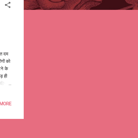
ति दम
ोगों को
ने के
ड़ ही
कठिन
, भटके
, फिर
 MORE
 हैं
या में
ी पिता