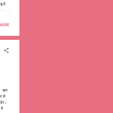
ू में
ग का
 कनेर
 MORE
क, ख़त
ल से
े ढेर।
में