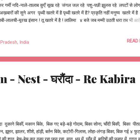
कर गर्मी नदि-नाले-तालाब कुएँ सूख रहे जंगल जल रहे पशु-पछी झुलस रहे लपटों से लो
अख़बारों की सुने अगर पृथ्वी खतरे में है पृथ्वी खतरे में है? प्रकृति नहीं मनुष्य खतरे में है
ी-लालची-मूरख इंसान ! तू खतरे में है ! लालिमा ४ बजे जब मम्मी उठती धरा तब भी आहे
 गहरी साँसे ले दोनों आलोम-विलोम गिनती सटक से पानी जैसे ही रात भर के प्यासे धूल 
ं में लिपटे पौधों के मुरझाये झुलसे पत्तों पर पड़ता पीड़ा हरता उनका दिल ख़ुशी से झूम 
READ
Pradesh, India
रियों की लाल माटी महकती ऊँची डाल पर बैठी मैना चहकती धीरे-धीरे सूरज की किरणें सितार
ी रात की चादर को सरकाके क्षितिज चीरती थके बादलों को लालिमा से सजाती तालाब के 
ाखों माणिक मोतियों से चमकाती चुपके से मेरे कमरे में ...
- Nest - घरौंदा - Re Kabira
दा दुकाने बिकीं, मकान बिके, बिक गए बड़े-बड़े गोदाम, बिका सोना, चाँदी बिकी, बिका पी
न, झूमर, झालर, शीशे, हांड़ी, बर्तन बिके, कटोरी-गिलास, लोहा-लंगड़ बिका, बिक गई ४ फुट
 की शान, बेच-बेच कर ढका रहा छुपा रहा मान, धुप में, छाँव में, बारिषों की फुहार में, गगन 