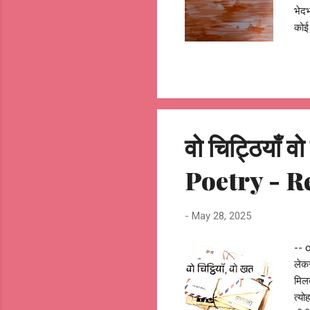
भेदभ
कोई
होता
के ह
ज़हरी
आशु
वो चिट्ठियाँ
Poetry - R
-
May 28, 2025
-- o
लेकर
मिलत
त्यो