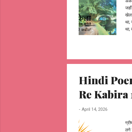
अकेल
जहाँ
खेला
था, 
था, 
चितच
नज़र
जाता
खड़ा
रागो
ढूँढत
Hindi Poem 
Re Kabira 
-
April 14, 2026
ग्री
लगे