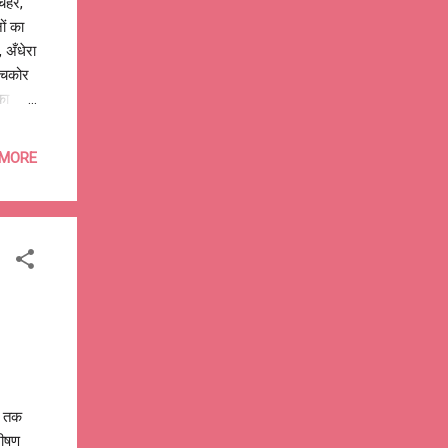
ेहरे,
ों का
 अँधेरा
न चकोर
का
,
 गुम हो
 MORE
झा वो
 में,
ं, पहचान
जे तक
 भीषण