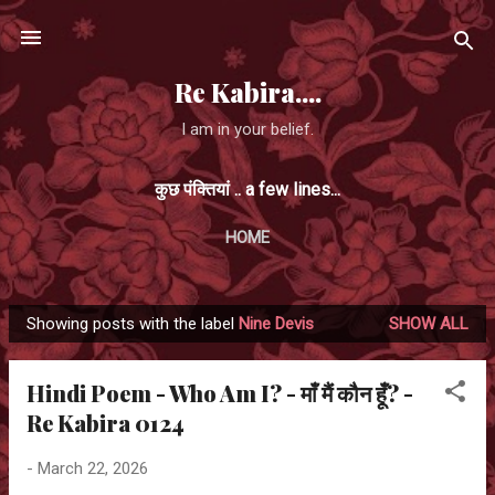
Skip to main content
Re Kabira....
I am in your belief.
कुछ पंक्तियां .. a few lines...
HOME
Showing posts with the label
Nine Devis
SHOW ALL
P
o
Hindi Poem - Who Am I? - माँ मैं कौन हूँ? -
s
Re Kabira 0124
t
s
-
March 22, 2026