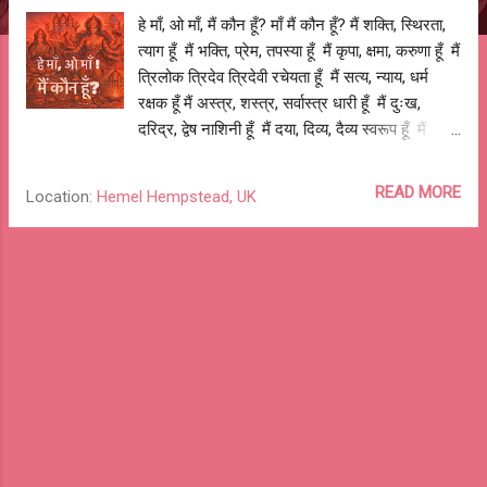
हे माँ, ओ माँ, मैं कौन हूँ? माँ मैं कौन हूँ? मैं शक्ति, स्थिरता,
त्याग हूँ मैं भक्ति, प्रेम, तपस्या हूँ मैं कृपा, क्षमा, करुणा हूँ मैं
त्रिलोक त्रिदेव त्रिदेवी रचेयता हूँ मैं सत्य, न्याय, धर्म
रक्षक हूँ मैं अस्त्र, शस्त्र, सर्वास्त्र धारी हूँ मैं दुःख,
दरिद्र, द्वेष नाशिनी हूँ मैं दया, दिव्य, दैव्य स्वरूप हूँ मैं
ऋद्धि, शुद्धि, सिद्धि दात्री हूँ हे माँ, ओ माँ, मैं कौन हूँ? माँ मैं
कौन हूँ? हे माँ शैलपुत्रि! मैं अहल्या, सीता और उर्मिला भी हूँ
READ MORE
Location:
Hemel Hempstead, UK
हे माँ ब्रह्मचारिणी! मैं तारा, मंदोदरी और द्रौपदी भी हूँ हे माँ
चंद्रघंटा! मैं सावित्रि, राधा और मीरा भी हूँ हे माँ कूष्मांडा! मैं
पद्मावती, दुर्गावती और मणिकर्णिका भी हूँ हे माँ स्कंदमाता!
मैं कौशल्या, देवकि और गांधारी भी हूँ हे माँ कात्यायनी! मैं
कथुआ, हाथरस और पार्क-लेन की निर्भया भी हूँ हे माँ
कालरात्रि! मैं जात-पात, धर्म-कर्म, धन-ज्ञान के यज्ञ की
बलि भी हूँ हे माँ महागौरी! मैं तेजाब, हिंसा, और बलात्कार की
पीड़ित कन्या भी हूँ हे माँ सिद्धिदात्री! मैं प्रताड़ना, अपमान
और उल्लंघन की...