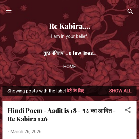
Skip to main content
Re Kabira....
I am in your belief.
कुछ पंक्तियां .. a few lines...
HOME
Showing posts with the label
बेटे के लिए
SHOW ALL
P
o
Hindi Poem - Aadit is 18 - १८ का आदित -
s
Re Kabira 126
t
s
-
March 26, 2026