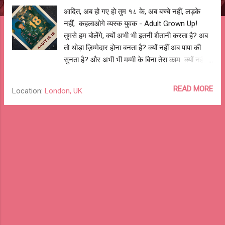
आदित, अब हो गए हो तुम १८ के, अब बच्चे नहीं, लड़के
नहीं, कहलाओगे व्यस्क युवक - Adult Grown Up!
तुमसे हम बोलेंगे, क्यों अभी भी इतनी शैतानी करता है? अब
तो थोड़ा ज़िम्मेदार होना बनता है? क्यों नहीं अब पापा की
सुनता है? और अभी भी मम्मी के बिना तेरा काम क्यों नहीं
चलता है? पर तुम अपना, बचपना दिल में हमेशा साथ
रखना, नटखटाहट को जेब में लेकर चलना, नए दोस्त
READ MORE
Location:
London, UK
बनाना, नई जगहों को जाना, बिना डरे, बस आगे कदम बढ़ाते
जाना। तुम अपनी, उछालों से गगन के उस पार चाँद को
छूना, आँधियों पर हो सवार बादलों को चूमना, अपने सारे
सपनों को तितलियों संग बुनना, अपनी दुनिया में खुशियों के
खूब रंग भरना। आदित, अब हो गए हो तुम १८ के, अभी तो
नया सफ़र शुरू हुआ है, अब तो तुझे बड़ा होने का असली
मौक़ा मिला है, अब अपनी नई आज़ादी को सही दिशा में ले
जाओ, और कल को अपना बनाओ। और यदि, कभी डर
लगे, घबराहट हो, कदम डगमगायें, तो याद रखना, अदिति
तेरे पीछे है चले, तेरी मम्मी हमेशा तुझे पास है मिले, और
जहान में कही भी, कभी भी, तेरे पापा तेरे साथ हैं खड़े। खूब