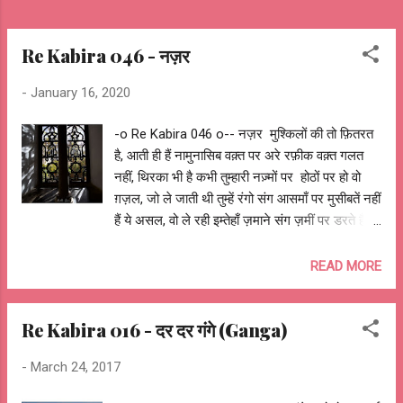
Re Kabira 046 - नज़र
-
January 16, 2020
-o Re Kabira 046 o-- नज़र मुश्किलों की तो फ़ितरत
है, आती ही हैं नामुनासिब वक़्त पर अरे रफ़ीक वक़्त गलत
नहीं, थिरका भी है कभी तुम्हारी नज़्मों पर होठों पर हो वो
ग़ज़ल, जो ले जाती थी तुम्हें रंगो संग आसमाँ पर मुसीबतें नहीं
हैं ये असल, वो ले रही इम्तेहाँ ज़माने संग ज़मीं पर डरते है
हम अक्सर ये सोच कर, नज़र लग गई ख़ुशियों पर बोले रे
कबीरा क्या कभी लगी, मेरे ख़ुदा की नज़र बंदे पर आशुतोष
READ MORE
झुड़ेले Ashutosh Jhureley @OReKabira --o Re
Kabira 046 o--
Re Kabira 016 - दर दर गंगे (Ganga)
-
March 24, 2017