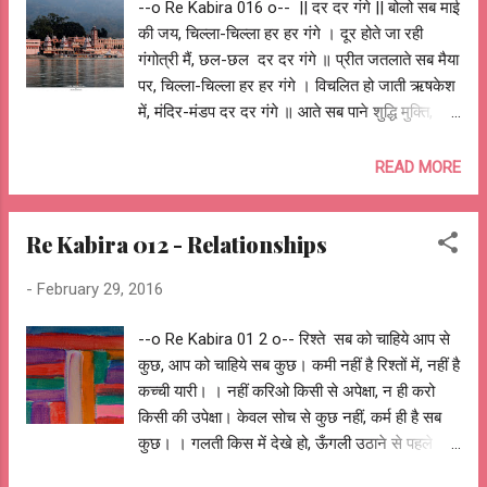
--o Re Kabira 016 o-- || दर दर गंगे || बोलो सब माई
की जय, चिल्ला-चिल्ला हर हर गंगे । दूर होते जा रही
गंगोत्री मैं, छल-छल दर दर गंगे ॥ प्रीत जतलाते सब मैया
पर, चिल्ला-चिल्ला हर हर गंगे । विचलित हो जाती ऋषकेश
में, मंदिर-मंडप दर दर गंगे ॥ आते सब पाने शुद्धि मुक्ति,
चिल्ला-चिल्ला हर हर गंगे । त्रिस्क़ृत होती हर पहर हरिद्धार
में, पल-पल दर दर गंगे ॥ पवित्र करें सब गंगा जल से,
READ MORE
चिल्ला-चिल्ला हर हर गंगे । डरे हुए हैं सब नरौरा में, बूँद-बूँद
दर दर गंगे ॥ रुकते नहीं कदम किनारे चलते, चिल्ला-
Re Kabira 012 - Relationships
चिल्ला हर हर गंगे । थक गयी मैला धोते कानपूर में, नल-
नाल दर दर गंगे ॥ आरती गाओ गंगा मैया की, चिल्ला-चिल्ला
-
February 29, 2016
हर हर गंगे । बदहाल हो गयी वाराणसी में, पैड़ी-पैड़ी दर दर
गंगे ॥ यहाँ जमघट हो लाखों का, चिल्ला-चिल्ला हर हर गंगे
--o Re Kabira 01 2 o-- रिश्ते सब को चाहिये आप से
। तरस रही पानी को अलाहबाद में, तट-तट दर दर गंगे ॥
कुछ, आप को चाहिये सब कुछ। कमी नहीं है रिश्तों में, नहीं है
मांगे वरदान विकास का, चिल्ला-चिल्ला हर हर गंगे । सब
कच्ची यारी। । नहीं करिओ किसी से अपेक्षा, न ही करो
जगह लुटी पटना में, पुल-पुल दर दर गंगे ॥ प्रेरित हुए
किसी की उपेक्षा। केवल सोच से कुछ नहीं, कर्म ही है सब
सदियों से पट पर, चिल्ला-चिल्ला हर हर गंगे । हृदय
कुछ। । गलती किस में देखे हो, ऊँगली उठाने से पहले
चुभोता इतिहास कोलकाता में,...
सोचे हो। एक तेरी दूजी पाथर के ओर, पर तीन टटोले