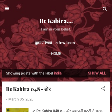
Skip to main content
Re Kabira....
I am in your belief.
कुछ पंक्तियां .. a few lines...
HOME
Showing posts with the label
india
SHOW ALL
P
o
Re Kabira 048 - डोर
s
t
-
March 05, 2020
s
-o Re Kabira 048 o-- डोर जब पानी मुट्ठी से सरक