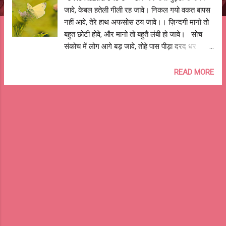
जावे, केबल हतेली गीली रह जावे। निकल गयो वकत बापस
नहीं आवे, तेरे हाथ अफसोस ठय जावे।। ज़िन्दगी मानो तो
बहुत छोटी होवे, और मानो तो बहुतै लंबी हो जावे। सोच
संकोच में लोग आगे बड़ जावे, तोहे पास पीड़ा दरद धर
जावे।। जब-तब याद किसी की आवे, तो उनकी-तुम्हारी
उमर और बड़ जावे। चाहे जो भी विचार मन में आवे, बिना
READ MORE
समय गवाये मिलने चले जावे।। डोर लम्बी होवे तो छोर
नजर न आवे, और जब समटे तो उलझ बो जावे। बोले रे
कबीरा नाजुक रिस्ते-धागे होवे, झटक से जे टूट भी
जावे।। *** आशुतोष झुड़ेले *** -o Re Kabira 048
o--