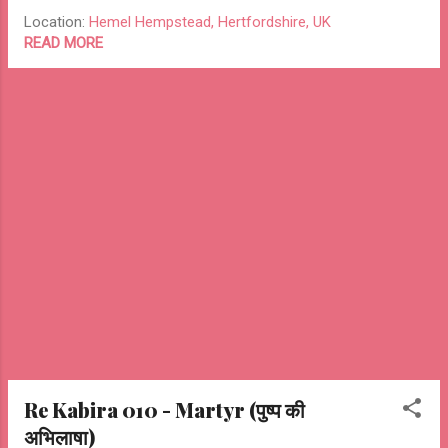
हथेली होर। । आप जो दे चले सब कुछ, मिल जाएगा सत्य
Location:
Hemel Hempstead, Hertfordshire, UK
सुख। सब को चाहिये आप से कुछ, आप को चाहिये सब
READ MORE
कुछ। । ~आशुतोष --o Re Kabira 01 2 o--
#caste #class #religion #region #equality
#bias #relationships #expectations
#neglect
Re Kabira 010 - Martyr (पुष्प की
अभिलाषा)