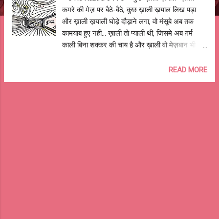
कमरे की मेज़ पर बैठे-बैठे, कुछ ख़ाली ख़याल लिख पड़ा
और ख़ाली ख़याली घोड़े दौड़ाने लगा, वो मंसूबे अब तक
कामयाब हुए नहीं... ख़ाली तो प्याली थी, जिसमे अब ग़र्म
काली बिना शक्कर की चाय है और ख़ाली वो मेज़बान भी था,
जिसने रुक कर किया एहतिराम बुज़ूर्ग का ... ख़ाली तो काँच
के ग्लास है, जो सजा रखे हैं किताबों के बीच उस अलमारी
READ MORE
पर और ख़ाली वो क़िताब के पन्ने भी है, जो किसी ने नहीं
पढ़े अब तक ... वैसे ख़ाली तो पड़ी है वो महफ़िल की बोतल,
बीवी का गुबार निकलेगा जिस पर और ख़ाली वो सोफ़े का
कोना भी होगा, जिस पर देखी थी दो-तीन सिनेमा कल ...
ख़ाली तो घर भी लगता है, जब होते हैं बच्चे इधर-उधर और
ख़ाली वो आँगन वहां भी हैं, जहाँ घरवाली-घरवाले करते है
इंतेज़ार त्योहरों पर ... वहां ख़ाली तो दीवार है, जिसे सजना
है एक तस्वीर से इस दिवाली पर और ख़ाली वो चित्र भी है,
जिसे रंगा नहीं रंगसाज़ ने अभी तक ... आज ख़ाली तो
सड़क हैं, जहाँ ज़श्न मनता है किसी और की जीत पर और
ख़ाली वो चौराहे-बाज़ार भी हैं, जहाँ से निकला था ज...