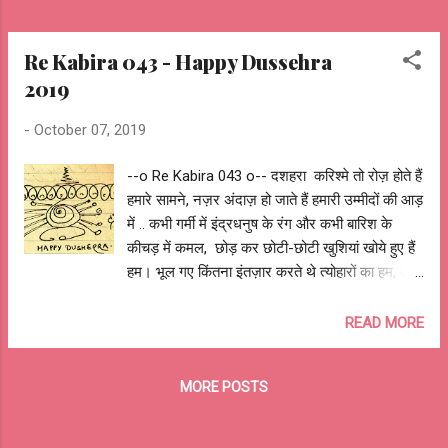
Re Kabira 043 - Happy Dussehra
2019
-
October 07, 2019
--o Re Kabira 043 o-- दशहरा करिश्मे तो रोज़ होते हैं
हमारे सामने, नज़र अंदाज़ हो जाते हैं हमारी उम्मीदों की आड़
में .. कभी गर्मी में इंद्रधनुष के रंग और कभी बारिश के
कीचड़ में कमल, छोड़ कर छोटी-छोटी खुशियां खोये हुए हैं
हम। भूल गए किंतना इंतज़ार करते थे त्योहारों का हम, अब
बस सोचते हैं कब मिलनेगे कुछ क्षण जब छलके क़दम ...
देखो बच्चों की शैतानी और याद करो पिटाई के बाद की
READ MORE
मरहम, जब तब नहीं रुके कदम तो फिर आज क्यों रुके
हम। चलो आ गया दशहरा निकाल लो झालर-झंकार,
MORE POSTS
जगमग कर लो अपना छोटा सा संसार ... मि टे दोष हटे-
क्रोध छटे-विवाद, हर तरफ हो आशाओं की.. खुशिओं की
जय जय कार ... दशहरा पर आप सब को शुभकामनायेँ ... --