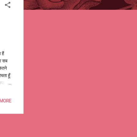
हैं
गा सब
कितने
चता हूँ
्या
 सोचता
ा हूँ
 MORE
जा, बस
#DoIt