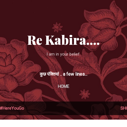
Skip to main content
Re Kabira....
I am in your belief.
कुछ पंक्तियां .. a few lines...
HOME
#HereYouGo
SH