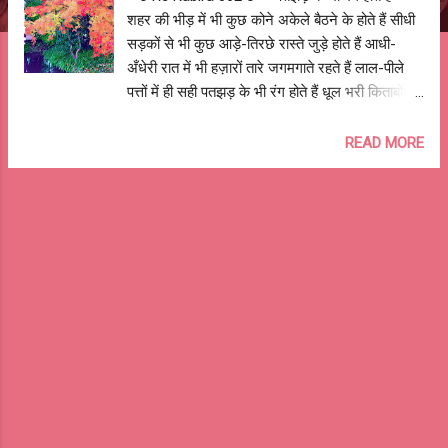
शहर की भीड़ में भी कुछ कोने अकेले बैठने के होते हैं सीधी
सड़कों से भी कुछ आड़े-तिरछे रास्ते जुड़े होते हैं आधी-
अँधेरी रात में भी हज़ारों तारे जगमगाते रहते हैं लाल-पीले
पत्तों में ही सही पतझड़ के भी रंग होते हैं धूल भरी किताबों में
भी कुछ पन्ने हमेशा याद होते है धीमे क़दमों की आहट में भी
शरारती छल होते हैं पुराने गानों की धुन में भी कुछ किस्से
READ MORE
जुड़े होते हैं बाग़ीचे में गिरे फूलों में ही सही पतझड़ के भी रंग
होते हैं तुम्हारी मुस्कुराहट में कुछ गहरे राज़ छुपे होते है
तुम्हारी झुंझलाहट में भी कुछ मोह्ब्हत के पल होते हैं और जब
तुम फुसलाते हो तो भी कुछ अरमान होते हैं ठंडी-सुखी हवा
के झोंकों में ही सही पतझड़ के भी रंग होते हैं सपने तो
देखते हैं सभी कुछ खुली आँखों से साकार होते हैं नशे में तो
झूमते है हम भी कुछ बिना मय भी मदहोश होते हैं भागते-
दौड़ते परेशान है सभी कुछ पसीने में ही ख़ुश होते हैं गीली
माटी में ही सही पतझड़ के भी रंग होते हैं आशुतोष झुड़ेले
Ashutosh Jhureley --o Re Kabira 062 o--