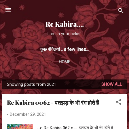
Skip to main content
Re Kabira....
I am in your belief.
कुछ पंक्तियां .. a few lines...
HOME
Showing posts from 2021
SHOW ALL
P
o
Re Kabira 0062 - पतझड़ के भी रंग होते हैं
s
t
-
December 29, 2021
s
--o Re Kabira 062 o-- पतझड़ के भी रंग होते हैं