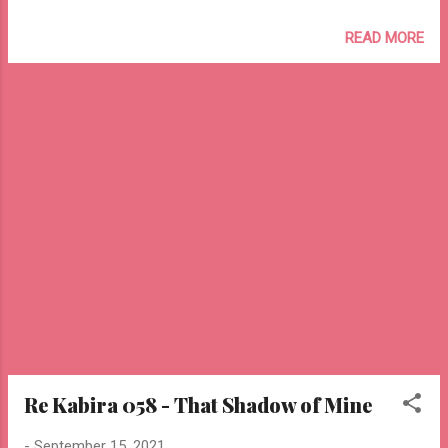
देखिये आप मुझे वैसे तो दोस्तों में गिनते हैं, और फिर मुझमें
अपने फायदे ढूँढ़ते हैं कभी आप मेरे साथ दुनिया से लड़ने
READ MORE
चलते हैं, और फिर दुश्मनों में दोस्त ढूँढ़ते हैं ओ रे कबीरा !
लिखते नज़्म गुमशुम एक कोने में, और फिर भीड़ में चार
तारीफें ढूँढ़ते हैं आशुतोष झुड़ेले Ashutosh Jhureley --
o Re Kabira 059 o--
Re Kabira 058 - That Shadow of Mine
-
September 15, 2021