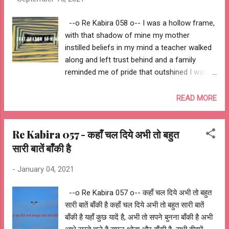
--o Re Kabira 058 o-- I was a hollow frame,
with that shadow of mine my mother
instilled beliefs in my mind a teacher walked
along and left trust behind and a family
reminded me of pride that outshined I was a
friend, with that shadow of mine someone
robbed me of my beliefs I carried on with
READ MORE
that trust & pride of mine another robbed me
of my trust I carried on with my pride that
Re Kabira 057 - कहाँ चल दिये अभी तो बहुत
once outshined Yesterday I've been robbed
सारी बातें बाँकी है
again and left me with no pride and I'm
carrying on with a hollow frame of mine
-
January 04, 2021
don't know how to get rid of that shadow of
mine it's always following me behind, that
--o Re Kabira 057 o-- कहाँ चल दिये अभी तो बहुत
shadow of mine -- Ashutosh Jhureley -- --o
सारी बातें बाँकी है कहाँ चल दिये अभी तो बहुत सारी बातें
Re Kabira 058 o--
बाँकी है यहाँ कुछ यादें है, अभी तो सपने बुनना बाँकी है अभी