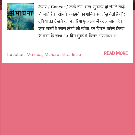
कैंसर / Cancer / कर्क रोग, शब्द सुनकर ही रोंगटे खड़े
हो जाते हैं। सोचने समझने का शक्ति दम तोड़ देती है और
दुनिया को देखने का नज़रिया एक क्षण में बदल जाता है।
कुछ सालों में खास लोगों को खोया, पर पिछले महीने शिखा
के मामा के साथ १० दिन मुंबई में कैंसर अस्पातल के
चक्कर काटने के बाद मानो कुछ बदल सा गया। उन
भावनाओं को व्यक्त करती कविता - संभावना। संभावना
READ MORE
Location:
Mumbai, Maharashtra, India
भीड़ ही भीड़ चारों तरफ, अजब सा शोर, अजीब सी
ख़ामोशी, नित्य नम आँखें, ठहरे हुए आँसू, चेहरे पे कठिन
मुस्कुराहटें, बेचैन मन की बौखलाहटें, माथे पर मजबूरी की
लकीरें, झुके हुए काँधे, थकी हुई बाहें, भटके हुए जाते जा रहे
हैं, दिशाहीन कदम बढ़ाते जा रहे हैं, ज़िम्मेदारी का बोझ लिए,
बस भागते जा रहे हैं, फिर भी उस भीड़ में वो लोग, कहीं नहीं
जा पा रहे हैं... उदासी ही उदासी चारों तरफ, ये इतना दुःख
कैसे हैं झेलते, माँ की छाती से चिपके बच्चे, न खेलते, न
हँसते, न खुलकर रो सकते, अपनी छोटी सी दुनिया में बसते,
चुबती नलियाँ क्यों हैं, कहाँ समझते, काँपते हाथ पिता के, बेटे
की व्हीलचेयर को धकेलते, बेटी पिता की गोद रोती चुप्पी