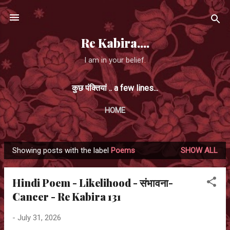
Skip to main content
Re Kabira....
I am in your belief.
कुछ पंक्तियां .. a few lines...
HOME
Showing posts with the label
Poems
SHOW ALL
P
o
Hindi Poem - Likelihood - संभावना-
s
Cancer - Re Kabira 131
t
s
-
July 31, 2026