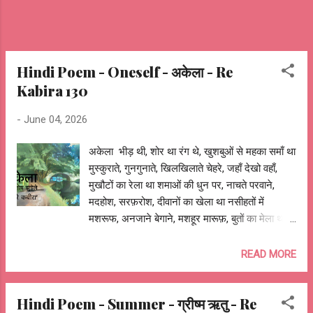
साधे, माँ का ...
Hindi Poem - Oneself - अकेला - Re
Kabira 130
-
June 04, 2026
अकेला भीड़ थी, शोर था रंग थे, खुशबुओं से महका समाँ था
मुस्कुराते, गुनगुनाते, खिलखिलाते चेहरे, जहाँ देखो वहाँ,
मुखौटों का रेला था शमाओं की धुन पर, नाचते परवाने,
मदहोश, सरफ़रोश, दीवानों का खेला था नसीहतों में
मशरूफ, अनजाने बेगाने, मशहूर मारूफ़, बुतों का मेला था
भीड़ थी, शोर था, अँधेरा था, जुगनुओं से चमका चमन था
दौलत की, शोहरत की चकाचौंध में, चाँद के लिए हैरान-
READ MORE
परेशान चकोर था, दावतों में, यारों की महफ़िलों में, फ़रमाइशों
का ज़ोर था, वहीं किसी कोने में, कहीं छुपा किसी का
Hindi Poem - Summer - ग्रीष्म ऋतु - Re
चितचोर था, कोई नाचता, कोई गाता, कोई झूमता, जाम से