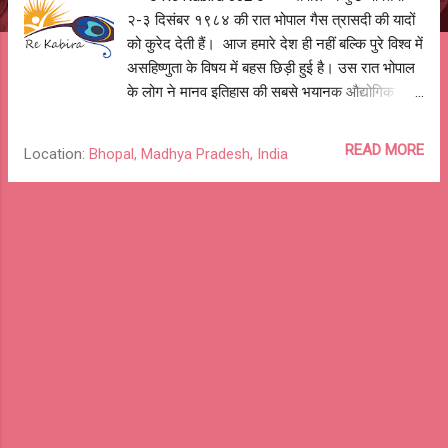
२-३ दिसंबर १९८४ की रात भोपाल गैस त्रासदी की यादों
को कुरेद देती हैं। आज हमारे देश ही नहीं बल्कि पुरे विश्व में
असहिष्णुता के विषय में बहस छिड़ी हुई है। उस रात भोपाल
के लोग ने मानव इतिहास की सबसे भयानक औद्योगिक
त्रासदी झेली। इतना कष्ट, इतनी पीड़ा जो शब्दों से ब्यान
नहीं की जा सकती - आने वाली कई पीढ़ियों इन्हे भुक्तेंगी।
READ MORE
Location:
Bhopal, Madhya Pradesh, India
प्रदूषित हवा, प्रदूषित पानी, दूषित वंशाणु, बीमार और अपंग
बच्चे, इतने कष्ट और पीड़ा के बाद भी भोपाल न्याय के लिए
४० सालों से लड़ रहा है। भोपाल, गैस त्रासदी और भोपल
के लोग उन लोगों को, खास कर विख्यात, प्रसिद्ध और
समाज के ठेकेदारों को प्रतिदिन याद दिलाते हैं की वह भूल
गए हैं उनका दर्द और ये भी की भोपाल और भारत कितना
सहनशील और सहिष्णु है। मेरा परिवार और मैं उस रात
भोपाल में थे, हमारा घर यूनियन कार्बाइड फैक्ट्री से आधा
किलोमीटर दूर था। आज तक अँधेरी रात, डरावनी रात
हम जी रहे हैं। ये कविता उस रात और उस रात के बाद
अभी तक लड़ रहे भोपाल के लोगों के लिए। हवा क्या ह...