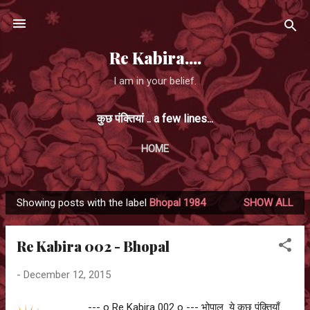
Skip to main content
Re Kabira....
I am in your belief.
कुछ पंक्तियां .. a few lines...
HOME
Showing posts with the label
Bhopal 1984
SHOW ALL
P
o
Re Kabira 002 - Bhopal
s
t
-
December 12, 2015
s
--- o Re Kabira 002 o --- भोपाल ये कुछ पंक्तियाँ