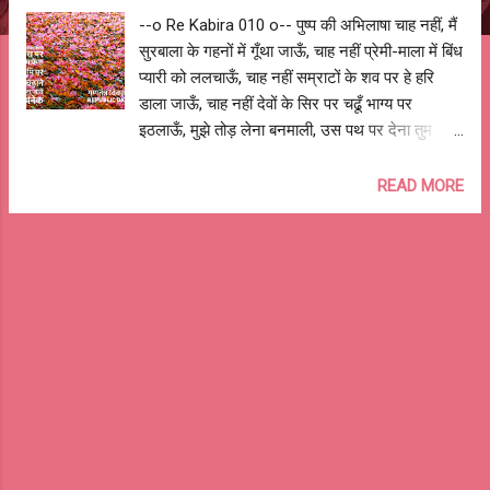
--o Re Kabira 010 o-- पुष्प की अभिलाषा चाह नहीं, मैं
सुरबाला के गहनों में गूँथा जाऊँ, चाह नहीं प्रेमी-माला में बिंध
प्यारी को ललचाऊँ, चाह नहीं सम्राटों के शव पर हे हरि
डाला जाऊँ, चाह नहीं देवों के सिर पर चढूँ भाग्य पर
इठलाऊँ, मुझे तोड़ लेना बनमाली, उस पथ पर देना तुम
फेंक! मातृ-भूमि पर शीश चढ़ाने, जिस पथ पर जावें वीर
अनेक! ---oo Pandit Makhan Lal Chaturvedi
READ MORE
oo-- My Interpretation Nothing comes
ahead of service of the motherland; it is a
privilege to be in service of the motherland in
one way or other. Translation I do not wish
to adorn a beautiful maiden’s ornaments, I
do not wish to be a gift for your beloved, I
do not wish to be on the graves of great
kings, I do not wish to be proudly placed on
idols of Gods, I rather wish to be plucked to
be spread on the paths, on which the braves
martyrs walked to give their life for their