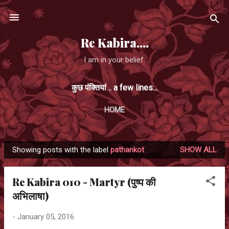
Skip to main content
Re Kabira....
I am in your belief.
कुछ पंक्तियां .. a few lines...
HOME
Showing posts with the label
pathankot
SHOW ALL
P
o
Re Kabira 010 - Martyr (पुष्प की
s
अभिलाषा)
t
s
-
January 05, 2016