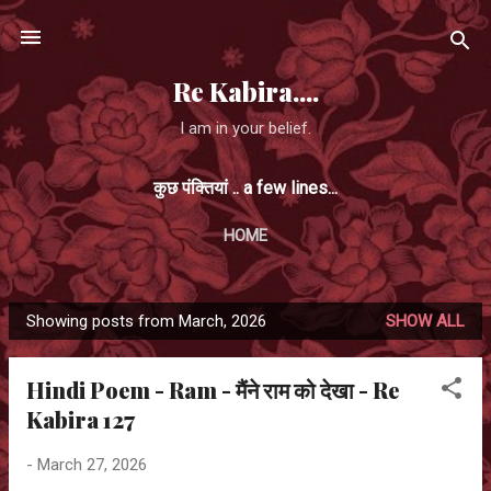
Skip to main content
Re Kabira....
I am in your belief.
कुछ पंक्तियां .. a few lines...
HOME
Showing posts from March, 2026
SHOW ALL
P
o
Hindi Poem - Ram - मैंने राम को देखा - Re
s
Kabira 127
t
s
-
March 27, 2026