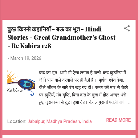
कुछ किस्से कहानियाँ - बऊ का भूत - Hindi
Stories - Great Grandmother's Ghost
- Re Kabira 128
-
March 19, 2026
बऊ का भूत अभी भी ऐसा लगता है मानो, बऊ कुठरिया में
जीने पास वाले दरवाज़े पर ही बैठी है। पूर्णतः श्वेत केश,
जैसे जीवन के सारे रंग उड़ गए हों। समय की मार से चेहरे
पर झुर्रियाँ, मंद दृष्टि, बिना दांत के मुख में होंठ अन्दर धंसे
हुए, वृदावस्था से टूटा हुआ देह। केवल पुरानी पतली सफेद
धोती लपेटे, एक घुटना सीने से लगाए। दुसरे घुटने पर
कांपते हाथ का सहारा लिए, पत्थर के ठन्डे फर्श पर, पिचकी
READ MORE
Location:
Jabalpur, Madhya Pradesh, India
हुई थाली और इधर-उधर लुढ़कता हुआ लोटा रखे, कुठरिया
के दरवाज़े पर बैठी हों। घंटो सीढ़ियों पर थकी हुई कमजोर