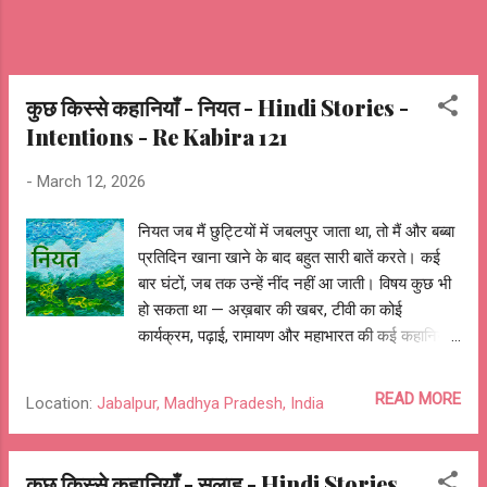
निकालते रहे। जो जितना खींच सकता था खींच लिया, जो
जिसको जितना नोच सकता था नोच लिया और जो जितन...
कुछ किस्से कहानियाँ - नियत - Hindi Stories -
Intentions - Re Kabira 121
-
March 12, 2026
नियत जब मैं छुट्टियों में जबलपुर जाता था, तो मैं और बब्बा
प्रतिदिन खाना खाने के बाद बहुत सारी बातें करते। कई
बार घंटों, जब तक उन्हें नींद नहीं आ जाती। विषय कुछ भी
हो सकता था — अख़बार की खबर, टीवी का कोई
कार्यक्रम, पढ़ाई, रामायण और महाभारत की कई कहानियाँ,
उनके किस्से, घर की पुरानी बातें, और कोई भी विषय। मुझे
बब्बा के खाना खत्म करने का इंतज़ार रहता ताकि हम बातें
READ MORE
Location:
Jabalpur, Madhya Pradesh, India
कर सकें। बब्बा के पास बातों का खज़ाना था और मेरे पास
सवाल का अंबार। कैसे उन्होंने साइकिल, बग्गी और फिर
जीप चलाना सीखा और अब क्यों वे घर से बाहर ही नहीं
कुछ किस्से कहानियाँ - सलाह - Hindi Stories