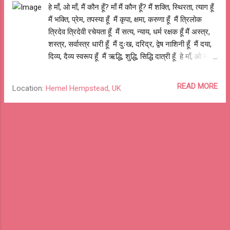
बुलाया। मैं समझ गया था कि मुझे उनके पैर दबाना है।
हे माँ, ओ माँ, मैं कौन हूँ? माँ मैं कौन हूँ? मैं शक्ति, स्थिरता, त्याग हूँ
पता नहीं किस बात से उनका ध्यान तुलसीदास जी के दोहे
मैं भक्ति, प्रेम, तपस्या हूँ मैं कृपा, क्षमा, करुणा हूँ मैं त्रिलोक
पर फिर से गया। उन्होंने मुझ से बोला - "तुमको - जाको
त्रिदेव त्रिदेवी रचेयता हूँ मैं सत्य, न्याय, धर्म रक्षक हूँ मैं अस्त्र,
प्रभु दारुण दुख देही, ताकी मति पहले हर लेहि - का मतलब
शस्त्र, सर्वास्त्र धारी हूँ मैं दुःख, दरिद्र, द्वेष नाशिनी हूँ मैं दया,
समझ आया?" मैंने कहा - ...
दिव्य, दैव्य स्वरूप हूँ मैं ऋद्धि, शुद्धि, सिद्धि दात्री हूँ हे माँ, ओ माँ, मैं
कौन हूँ? माँ मैं कौन हूँ? हे माँ शैलपुत्रि! मैं अहल्या, सीता और
उर्मिला भी हूँ हे माँ ब्रह्मचारिणी! मैं तारा, मंदोदरी और द्रौपदी भी हूँ
READ MORE
Location:
Hemel Hempstead, UK
हे माँ चंद्रघंटा! मैं सावित्रि, राधा और मीरा भी हूँ हे माँ कूष्मांडा! मैं
पद्मावती, दुर्गावती और मणिकर्णिका भी हूँ हे माँ स्कंदमाता! मैं
कौशल्या, देवकि और गांधारी भी हूँ हे माँ कात्यायनी! मैं कथुआ,
हाथरस और पार्क-लेन की निर्भया भी हूँ हे माँ कालरात्रि! मैं जात-
पात, धर्म-कर्म, धन-ज्ञान के यज्ञ की बलि भी हूँ हे माँ महागौरी! मैं
तेजाब, हिंसा, और बलात्कार की पीड़ित कन्या भी हूँ हे माँ
सिद्धिदात्री! मैं प्रताड़ना, अपमान और उल्लंघन की...