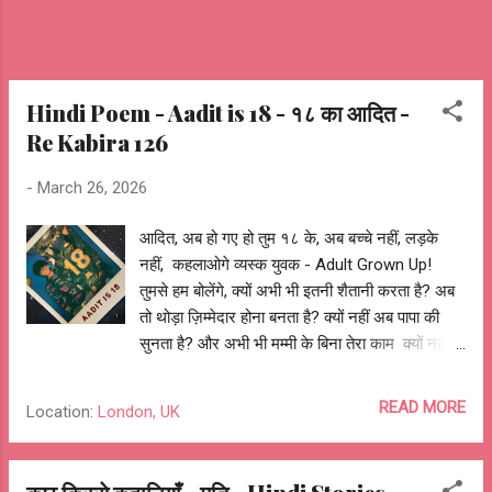
Hindi Poem - Aadit is 18 - १८ का आदित -
Re Kabira 126
-
March 26, 2026
आदित, अब हो गए हो तुम १८ के, अब बच्चे नहीं, लड़के
नहीं, कहलाओगे व्यस्क युवक - Adult Grown Up!
तुमसे हम बोलेंगे, क्यों अभी भी इतनी शैतानी करता है? अब
तो थोड़ा ज़िम्मेदार होना बनता है? क्यों नहीं अब पापा की
सुनता है? और अभी भी मम्मी के बिना तेरा काम क्यों नहीं
चलता है? पर तुम अपना, बचपना दिल में हमेशा साथ
रखना, नटखटाहट को जेब में लेकर चलना, नए दोस्त
READ MORE
Location:
London, UK
बनाना, नई जगहों को जाना, बिना डरे, बस आगे कदम बढ़ाते
जाना। तुम अपनी, उछालों से गगन के उस पार चाँद को
छूना, आँधियों पर हो सवार बादलों को चूमना, अपने सारे