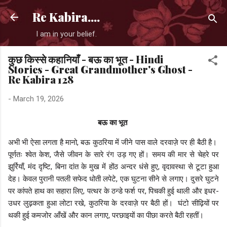
Skip to main content
Re Kabira....
I am in your belief.
कुछ किस्से कहानियाँ - बऊ का भूत - Hindi
Stories - Great Grandmother's Ghost -
Re Kabira 128
-
March 19, 2026
बऊ का भूत
अभी भी ऐसा लगता है मानो, बऊ कुठरिया में जीने पास वाले दरवाज़े पर ही बैठी है।
पूर्णतः श्वेत केश, जैसे जीवन के सारे रंग उड़ गए हों। समय की मार से चेहरे पर
झुर्रियाँ, मंद दृष्टि, बिना दांत के मुख में होंठ अन्दर धंसे हुए, वृदावस्था से टूटा हुआ
देह। केवल पुरानी पतली सफेद धोती लपेटे, एक घुटना सीने से लगाए। दुसरे घुटने
पर कांपते हाथ का सहारा लिए, पत्थर के ठन्डे फर्श पर, पिचकी हुई थाली और इधर-
उधर लुढ़कता हुआ लोटा रखे, कुठरिया के दरवाज़े पर बैठी हों। घंटो सीढ़ियों पर
थकी हुई कमजोर आँखें और कान लगाए, परछाइयों का पीछा करते बैठी रहतीं।