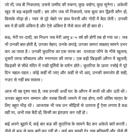
जो भी, जब बी निकलता, उससे उम्मीद की रुकगा, कुछ कहेगा, कुछ सुनेगा। अकेली
खुद से बड़-बड़ाती रहतीं। हम लोग जब भी निकलते, पास बुला कर पूँछती कौन हो,
किसके मोड़ा हो। प्यार से पूरे चेहरे पर हाथ फेरती और गोदी में बैठा लेती। उनकी
बस ये ही छवि अंकित है और ऐसे अंकित है जैसे कल की ही बात हो।
बऊ, मेरी पर-दादी, का निधन जब मेरी आयु ४-५ वर्ष की होगी तब हो गया था। जब
भी उनकी बात होती है, उनका चेहरा, उनके कपड़े, उनका कमरा साक्षात् सामने उभर
कर आ जाता है। उनकी कुठरिया का एक तरफ का दरवाज़ा जीने के नीचे खुलता,
दूसरी तरफ शौचालय और स्नानघर की तरफ। एक बड़ी खिड़की आँगन में खुलती,
खिड़की से सीधे मंदिर में रखी मूर्तियों के दर्शन होते। कुठरिया के ऊपर रसोई में पूरे
दिन चहल-पहल। कोई कहीं भी जाए और कहीं से भी आए, उनकी कमजोर ही सही,
नज़र से नहीं बच सकता।
आज भी वह दृश्य याद है, जब उनकी अर्थी घर के आँगन में सजी थी और उठी थी।
उनका बहुत मान सम्मान और रुतबा किसी जमाने में रहा होगा, तभी अंतिम यात्रा के
लिए बहुत भीड़ थी। आजतक भी जब उन सीढ़ियों से उतरता हूँ ऐसा लगता है बऊ
वहीं पर, अभी तक बैठी हों, किसी का इंतज़ार कर रहीं हो।
बाई अपने बुढ़ापे में, कई बार बऊ की कुठरिया के सामने बैठ कर अकेले बातें करती।
जैसे वो बऊ से कुछ बातें कर रहीं हो। कई बार काफी देर तक बतियातीं और जैसे ही