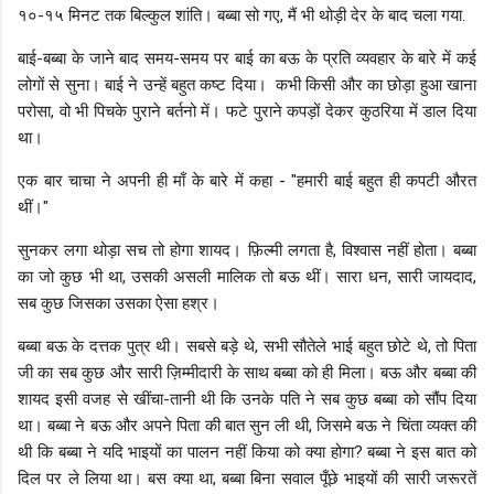
१०-१५ मिनट तक बिल्कुल शांति। बब्बा सो गए, मैं भी थोड़ी देर के बाद चला गया.
बाई-बब्बा के जाने बाद समय-समय पर बाई का बऊ के प्रति व्यवहार के बारे में कई
लोगों से सुना। बाई ने उन्हें बहुत कष्ट दिया। कभी किसी और का छोड़ा हुआ खाना
परोसा, वो भी पिचके पुराने बर्तनो में। फटे पुराने कपड़ों देकर कुठरिया में डाल दिया
था।
एक बार चाचा ने अपनी ही माँ के बारे में कहा - "हमारी बाई बहुत ही कपटी औरत
थीं।"
सुनकर लगा थोड़ा सच तो होगा शायद। फ़िल्मी लगता है, विश्वास नहीं होता। बब्बा
का जो कुछ भी था, उसकी असली मालिक तो बऊ थीं। सारा धन, सारी जायदाद,
सब कुछ जिसका उसका ऐसा हश्र।
बब्बा बऊ के दत्तक पुत्र थी। सबसे बड़े थे, सभी सौतेले भाई बहुत छोटे थे, तो पिता
जी का सब कुछ और सारी ज़िम्मीदारी के साथ बब्बा को ही मिला। बऊ और बब्बा की
शायद इसी वजह से खींचा-तानी थी कि उनके पति ने सब कुछ बब्बा को सौंप दिया
था। बब्बा ने बऊ और अपने पिता की बात सुन ली थी, जिसमे बऊ ने चिंता व्यक्त की
थी कि बब्बा ने यदि भाइयों का पालन नहीं किया को क्या होगा? बब्बा ने इस बात को
दिल पर ले लिया था। बस क्या था, बब्बा बिना सवाल पूँछे भाइयों की सारी जरूरतें