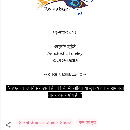
१९-मार्च-२०२६
आशुतोष झुड़ेले
Ashutosh Jhureley
@OReKabira
-- o Re Kabira 124 o --
"यह एक काल्पनिक कहानी है। किसी भी जीवित या मृत व्यक्ति से समानता
मात्र एक संयोग है।"
Great Grandmother's Ghost
बऊ का भूत