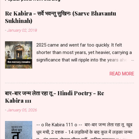
Re Kabira - सर्वे भवन्तु सुखिनः (Sarve Bhavantu
Sukhinah)
-
January 02, 2018
2025 came and went far too quickly. It felt
shorter than most years, yet heavier, carrying a
significance that will ripple into the years ahead.
If I had to capture it in a phrase, I would call
READ MORE
2025 a year of quiet transformation . It began
with joy—friends and family gathered around—
and ended in simplicity: just Mummi, Papa, and
बार-बार जन्म लेता रहा तू - Hindi Poetry - Re
me, sharing dinner at nine, watching television,
Kabira 111
and retiring early. No fuss, no frills, just relaxed.
-
January 05, 2026
Much of the year revolved around the work and
children and their crucial educational
-- o Re Kabira 111 o -- बार-बार जन्म लेता रहा तू खूब
milestones, yet it was also filled with moments
धूम मची, 2 दशक - 14 लड़कियों के बाद कुल में लड़का जन्मा
to cherish. We celebrated my parents’ golden