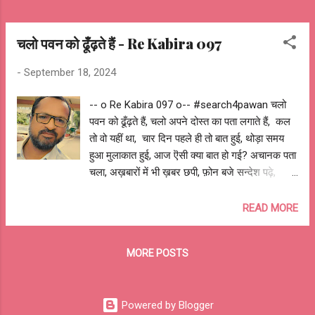
चलो पवन को ढूँढ़ते हैं - Re Kabira 097
-
September 18, 2024
-- o Re Kabira 097 o-- #search4pawan चलो
पवन को ढूँढ़ते हैं, चलो अपने दोस्त का पता लगाते हैं, कल
तो वो यहीं था, चार दिन पहले ही तो बात हुई, थोड़ा समय
हुआ मुलाकात हुई, आज ऎसी क्या बात हो गई? अचानक पता
चला, अख़बारों में भी ख़बर छपी, फ़ोन बजे सन्देश पढ़े,
लतापा है गुमशुदा है, यहाँ देखो वहाँ पूछो, किसी को तो इसका
पता हो? सब हैरान, सब परेशान, ऐसे कैसे बिना बताये चला
READ MORE
गया वो, कभी गलत कदम नहीं उठा सकता जो, जहाँ मिले
थोड़ा सुकून वहीँ, है यकीन कि है वो यहीं कहीं, किसी को कोई
MORE POSTS
शक संदेह तो नहीं? अफ़वाहें उड़ी अटकलें लगी, अनुमान
लगे धारणाएँ बनी, ख्याल बुने विचार घड़े, कुछ सच्ची
अधिक्तर झूठी बातें पता चलीं, कुछ वाद हुए अधिक्तर विवाद
Powered by Blogger
बने, कुछ आगे बड़े अधिक्तर अभी भी क्यों पीछे खड़े? लड़