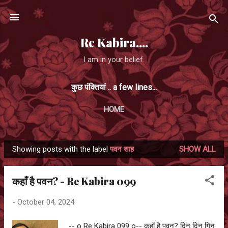
Skip to main content
Re Kabira....
I am in your belief.
कुछ पंक्तियां .. a few lines...
HOME
Showing posts with the label
पवन शाह
SHOW ALL
P
o
कहाँ है पवन? - Re Kabira 099
s
t
-
October 04, 2024
s
-- o Re Kabira 099 o-- कहाँ है पवन? दिन दिन गिन