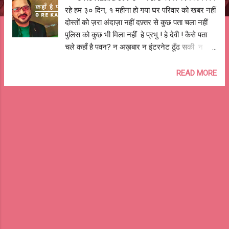
रहे हम ३० दिन, १ महीना हो गया घर परिवार को खबर नहीं
दोस्तों को ज़रा अंदाज़ा नहीं दफ़्तर से कुछ पता चला नहीं
पुलिस को कुछ भी मिला नहीं हे प्रभु ! हे देवी ! कैसे पता
चले कहाँ है पवन? न अख़बार न इंटरनेट ढूँढ सकी न
पुलिस न प्रशाशन ढूँढ रही पत्नी बच्चे माता पिता बहन
परेशान दोस्त यार मित्र परिजन हैं हैरान कोई तो बताओ?
READ MORE
कोई तो सुझाओ? कहाँ ढूँढे? कैसे ढूँढे हम पवन? हे प्रभु ! हे
देवी ! राह दिखाओ कहाँ है पवन? थक गए हैं पर हारे नहीं है
घबराये हुए हैं पर कमज़ोर नहीं व्याकुल हैं पर मायूस बिल्कुल
नहीं डटे रहेंगे जब तक पता चले नहीं कोई तो बताएगा कोई
तो मिलवाएगा जहाँ भी हो ढूँढ ही लेंगे तुम्हे पवन हे प्रभु ! हे
देवी ! ले चलो जहाँ भी है पवन? #search4pawan
आशुतोष झुड़ेले Ashutosh Jhureley @OReKabira
-- o Re Kabira 099 o--