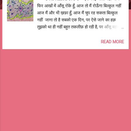
फिर आखों में आँसू रोके हूँ, आज तो मैं रोऊँगा बिल्कुल नहीं
आज मैं और भी ख़फ़ा हूँ, आज मैं चुप रह सकता बिल्कुल
नहीं जाना तो है सबको एक दिन, पर ऐसे जाने का हक़
तुझको था ही नहीं बहुत तकलीफ़ हो रही है, पर आँसू बहाने
की मोहलत मिली ही नहीं बिछड़ने के बाद पता चला, फ़ासले
सब बहुत छोटे हैं कोई बड़ा नहीं हमेशा की तरह पीछे-अकेले
READ MORE
छोड़ गया, देखा मुझे पीछे खड़ा क्यों नहीं इतनी शिकायतें है
मुझको, पर अच्छे से लड़ने का मौक़ा तूने दिया ही नहीं ग़ुस्सा
करने हक़ है मेरा, पर किस को जताऊँ तू तो अब यहाँ है ही
नहीं वो ठिठोलियाँ, वो छेड़खानियाँ, फ़र्श पर लोट-लॉट कर
हँसना, याद करूँ या नहीं? केवल खाने की बातें, खाने के बाद
मीठा, और फिर खाना, याद करूँ कि नहीं? वो साथ लड़ी
लड़ाइयाँ, रैगिंग के किस्से, छुप कर सुट्टे, याद करने के
लिए तू नहीं बिना बात की बहस, टॉँग खीचना, मेरी पोल
खोलने वाला अब कभी मिलेगा नहीं आँखें बंद करूँ या खोल
के रखूँ, तेरा मसखरी वाला चेहरा हटता ही नहीं खिड़की से
बाहर काले बादल छट गए, फिर भी तू...