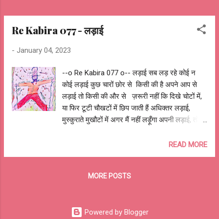
Re Kabira 077 - लड़ाई
-
January 04, 2023
--o Re Kabira 077 o-- लड़ाई सब लड़ रहे कोई न
कोई लड़ाई कुछ चारों छोर से किसी की है अपने आप से
लड़ाई तो किसी की और से ज़रूरी नहीं कि दिखे चोटों में,
या फिर टूटी चौखटों में छिप जाती हैं अधिक्तर लड़ाई,
मुस्कुराते मुखौटों में अगर मैं नहीं लड़ूँगा अपनी लड़ाई, तो
और कौन सबको लड़नी खुद की लड़ाई, बाँकी सारे मौन
झंझोड़ देती, तो कभी निचोड़ देती, पर लड़ना मजबूरी है क्यों
READ MORE
घबड़ाता है लड़ने से, ओ रे कबीरा लड़ते रहना ज़रूरी है
लड़ाई अपनी अपनी होती है, खुद को ही लड़ना होती है
MORE POSTS
उम्मीद की कोई और लड़ेगा, फ़िज़ूल खर्च लड़ाई होती है
आशुतोष झुड़ेले Ashutosh Jhureley @OReKabira
--o Re Kabira 077 o--
Powered by Blogger