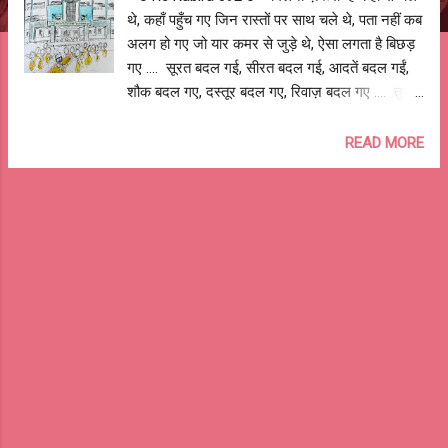
थे, कहाँ पहुँच गए जिन रास्तों पर साथ चले थे, पता नहीं कब
अलग हो गए जो यार कमर से जुड़े थे, ऐसा लगता है बिछड़
गए .... सूरत बदल गई, सीरत बदल गई, आदतें बदल गईं,
शौक बदल गए, दस्तूर बदल गए, रिवाज़ बदल गए .... तुम
नहीं सुधरोगे.... तुम बिल्कुल नहीं बदले ... सुनना ज़रूरी है,
मिलना ज़रूरी है P.E.T. की रैंक, कॉलेज, ब्रांच, हॉस्टल में
READ MORE
कमरा, viva, practical, exam, CAT, GATE , GRE ,
GMAT, कैंपस इंटरव्यू, की दौड़ नौकरी, तर्रक्की, ओहदा,
दौलत, शोहरत की होड़ CEO, CTO, COO, CIO,
Manager, Partner, Director, Founder, Co-
founder, Developer, Engineer, Scientist,
Professor, Mentor के पीछे मेरे दोस्त तुम हो, नहीं कोई
और Facebook, Insta, LinkedIN दिखाती नकली
तसवीरें, है असलियत और बोला था फिर मिलेंगे किसी चौराहे,
किसी मोड़ अपनी लड़ाई की कहानी जो रखी है तुमने जोड़
... बांटना ज़रूरी है, मिलना ज़रूरी है आपने श्रीमति -
श्रीमान से छुपा रखे हैं जो राज़, किस्से कहानी बताईं, नहीं
बताये असल काण्ड काज कॉलेज का पोर्च, क्लासरूम,