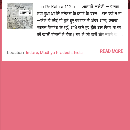
-- o Re Kabira 112 o -- आत्मायें नशेड़ी — ये नाम
छपा हुआ था मेरे हॉस्टल के कमरे के बाहर। और क्यों न हो
—जैसे ही कोई भी टूटे हुए दरवाज़े से अंदर आता, उसका
स्वागत सिगरेट के धुएँ, आधे जले हुए ठूँठों और बियर या रम
की खाली बोतलों से होता। घर से जो खर्चे और नाश्ते‑खाने
के पैसे मिलते थे, वो शुरू के 15 दिनों में ही खत्म हो जाते।
उसके बाद दोस्त और सीनियर्स का सहारा, और फिर
READ MORE
Location:
Indore, Madhya Pradesh, India
उधारी। पर मामला ऐसा शुरू से नहीं था। शौक‑शौक में
एक सिगरेट का कश कब लत बन गया और पार्टी की बियर
कब खाने का विकल्प बन गई—पता ही नहीं चला। हालत ये
हो गई थी कि कॉलेज में हर क्लास से पहले 1–2 सिगरेट के
बिना बैठा नहीं जाता था। पूरे दिन में 2–3 पैकेट, यानी 20–
30 सिगरेटें धुएँ के साथ हवा हो जातीं। और हर दूसरे दिन
बियर, रम, व्हिस्की—देसी या विदेशी—कुछ न कुछ हॉस्टल
के किसी कोने में मिल ही जाती थी। कभी क्लास टाइम पर
पहुँच ही नहीं पाता था, और पहुँच गया तो आँखें खुली रखना
मुश्किल होता। और अगर नींद खुल जाए तो क्लास से बाहर
निकाल दिया जाता। इंजीनियरिंग की पढ़ाई के शुरुआती