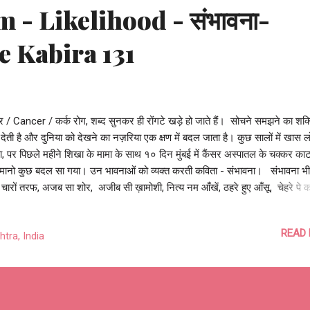
 - Likelihood - संभावना-
e Kabira 131
र / Cancer / कर्क रोग, शब्द सुनकर ही रोंगटे खड़े हो जाते हैं। सोचने समझने का शक्
देती है और दुनिया को देखने का नज़रिया एक क्षण में बदल जाता है। कुछ सालों में खास ल
, पर पिछले महीने शिखा के मामा के साथ १० दिन मुंबई में कैंसर अस्पातल के चक्कर काट
 मानो कुछ बदल सा गया। उन भावनाओं को व्यक्त करती कविता - संभावना। संभावना भी
चारों तरफ, अजब सा शोर, अजीब सी ख़ामोशी, नित्य नम आँखें, ठहरे हुए आँसू, चेहरे पे 
कुराहटें, बेचैन मन की बौखलाहटें, माथे पर मजबूरी की लकीरें, झुके हुए काँधे, थकी हुई बाहें
जाते जा रहे हैं, दिशाहीन कदम बढ़ाते जा रहे हैं, ज़िम्मेदारी का बोझ लिए, बस भागते जा रहे हैं
READ
tra, India
स भीड़ में वो लोग, कहीं नहीं जा पा रहे हैं... उदासी ही उदासी चारों तरफ, ये इतना दुःख कैसे
े, माँ की छाती से चिपके बच्चे, न खेलते, न हँसते, न खुलकर रो सकते, अपनी छोटी सी दुनि
, चुबती नलियाँ क्यों हैं, कहाँ समझते, काँपते हाथ पिता के, बेटे की व्हीलचेयर को धकेलते, बेट
ोद रोती चुप्पी साधे, माँ का ...