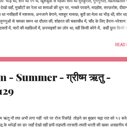
ा भीड़ थी, शोर था रंग थे, खुशबुओं से महका समाँ था मुस्कुराते, गुनगुनाते, खिलखिलाते च
 देखो वहाँ, मुखौटों का रेला था शमाओं की धुन पर, नाचते परवाने, मदहोश, सरफ़रोश, दीवान
 था नसीहतों में मशरूफ, अनजाने बेगाने, मशहूर मारूफ़, बुतों का मेला था भीड़ थी, शोर था,
जुगनुओं से चमका चमन था दौलत की, शोहरत की चकाचौंध में, चाँद के लिए हैरान-परेशा
दावतों में, यारों की महफ़िलों में, फ़रमाइशों का ज़ोर था, वहीं किसी कोने में, कहीं छुपा किसी 
ोर था, कोई नाचता, कोई गाता, कोई झूमता, जाम से जाम मिलाता, कोई नामों के दाम लगाता
ों के खेल में, कोई नज़रें चुराता, कोई छुपाता तो कोई नज़रें मिलाता, कोई बार-बार खो जाता,
READ
, तो कोई बार-बार टकरा जाता, हर बार मिल जाता भीड़ थी, शोर था, रास्ते थे, मोड़ों में उल
 था भीड़ में, शोर में, मुस्कुराने, खिलखिलाने की होड़ में, तेज़ भागने, दूर जाने की दौड़ में, रंग
ं में, ख़्यालों में, लगा खोया था, पर असल में आँखें खोल, वो सोया था, अनजानों में, बेगानों मे
ा, बड़े पायदानों प...
- Summer - ग्रीष्म ऋतु -
129
ष्म ऋतु नौ तपा अभी लगा नहीं पारे पर रोज रिकॉर्ड तोड़ने का बुखार चढ़ा रात को १२ ब
 लू के थपेड़ों का डर जहाँ देखो वहीं छपी तड़पती-तरसती-तपती धरती की खबर असहनीय