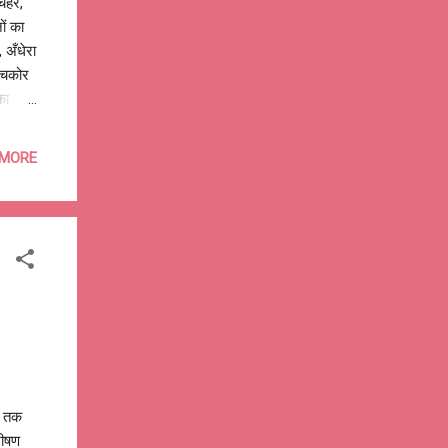
ेहरे,
ों का
 अँधेरा
न चकोर
का
,
 गुम हो
 MORE
झा वो
 में,
ं, पहचान
जे तक
 भीषण