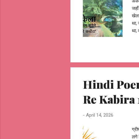
अकेल
जहाँ
खेला
था, 
था, 
चितच
नज़र
जाता
खड़ा
रागो
ढूँढत
Hindi Poem 
Re Kabira 
-
April 14, 2026
ग्री
लगे