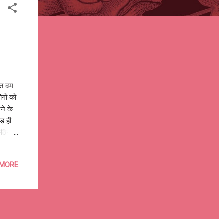
ति दम
ोगों को
ने के
ड़ ही
कठिन
, भटके
, फिर
 MORE
 हैं
या में
ी पिता