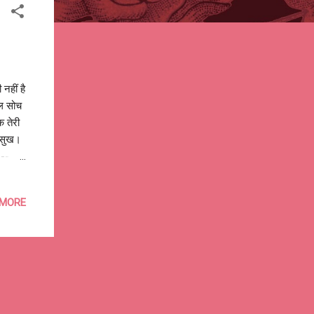
नहीं है
वल सोच
क तेरी
 सुख।
o--
 MORE