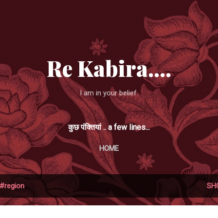
Skip to main content
Re Kabira....
I am in your belief.
कुछ पंक्तियां .. a few lines...
HOME
#region
SH