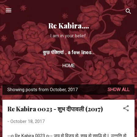
Skip to main content
Re Kabira....
I am in your belief.
कुछ पंक्तियां .. a few lines...
HOME
Showing posts from October, 2017
SHOW ALL
P
o
Re Kabira 0023 - शुभ दीपावली (2017)
s
t
-
October 18, 2017
s
--o Re Kabira 0023 o-- जय हो विजय हो, सुख हो समृद्धि हो | उन्नत्ति हो